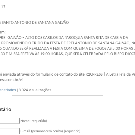
7:17
 DE SANTO ANTONIO DE SANTANA GALVÃO
em:
EI GALVÃO – ALTO DOS CARILOS DA PAROQUIA SANTA RITA DE CASSIA DA
A PROMOVENDO O TRIDO DA FESTA DE FREI ANTONIO DE SANTANA GALVÃO, N
25 QUANDO SERÁ REALIZADA A FESTA COM QUEIMA DE FOGOS AS 5:00 HORAS ,
:30 E MISSA FESTIVA ÀS 19:00 HORAS, QUE SERÁ CELEBRADA PELO BISPO DIO
 enviada através do formulário de contato do site R2CPRESS | A Letra Fria da 
ess.com.br/v1
ariedades
| 8.024 visualizações
tário
Nome (requerido)
E-mail (permanecerá oculto) (requerido)