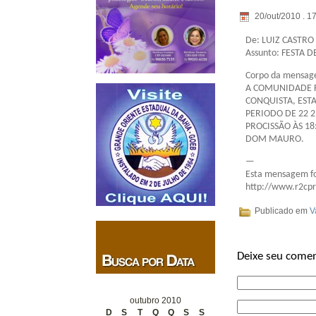
20/out/2010 . 1
De: LUIZ CASTRO
Assunto: FESTA
Corpo da mensag
A COMUNIDADE FR
CONQUISTA, EST
PERIODO DE 22 
PROCISSÃO ÀS 18
DOM MAURO.
—
Esta mensagem foi
http://www.r2cpr
Publicado em
V
Deixe seu comen
outubro 2010
D
S
T
Q
Q
S
S