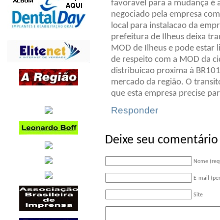
favoravel para a mudança é 
negociado pela empresa com a
local para instalacao da emp
prefeitura de Ilheus deixa t
MOD de Ilheus e pode estar li
de respeito com a MOD da cid
distribuicao proxima à BR10
mercado da região. O transito
que esta empresa precise pa
Responder
Deixe seu comentário
Nome (req
E-mail (pe
Site