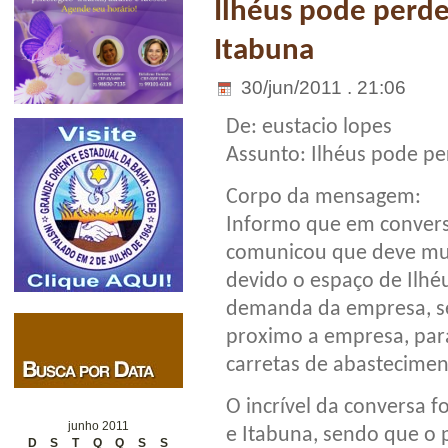
Ilhéus pode perd
Itabuna
30/jun/2011 . 21:06
De: eustacio lopes
Assunto: Ilhéus pode p
Corpo da mensagem:
Informo que em convers
comunicou que deve mud
devido o espaço de Ilhéu
demanda da empresa, se
proximo a empresa, para
carretas de abastecimen
O incrível da conversa f
junho 2011
e Itabuna, sendo que o 
D
S
T
Q
Q
S
S