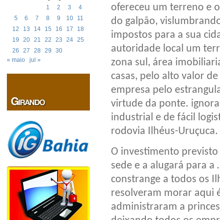
ofereceu um terreno e o
1
2
3
4
5
6
7
8
9
10
11
do galpão, vislumbrando
12
13
14
15
16
17
18
impostos para a sua cid
19
20
21
22
23
24
25
autoridade local um ter
26
27
28
29
30
« maio
jul »
zona sul, área imobiliar
casas, pelo alto valor de
empresa pelo estrangul
virtude da ponte. ignor
industrial e de fácil log
rodovia Ilhéus-Uruçuca.
O investimento previsto
sede e a alugará para a
constrange a todos os I
resolveram morar aqui é
administraram a prince