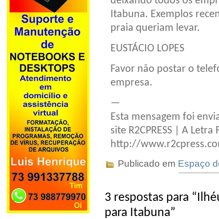
deixando todos os empr
Itabuna. Exemplos recent
praia queriam levar.
EUSTÁCIO LOPES
Favor não postar o tele
empresa.
—
Esta mensagem foi envia
site R2CPRESS | A Letra 
http://www.r2cpress.c
Publicado em
Espaço do
3 respostas para “Il
para Itabuna”