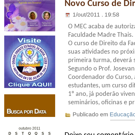
Novo Curso de Dir
1/out/2011 . 19:58
O MEC acaba de autorizar
Faculdade Madre Thais.
O curso de Direito da Fa
suas atividades no próx
primeira turma, deverá s
Segundo o Prof. Josevan
Coordenador do Curso, a
estudantes, um curso di
1º ano, já poderão vivenc
seminários, oficinas e p
Publicado em
Educaçã
outubro 2011
D
S
T
Q
Q
S
S