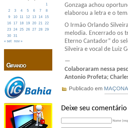
Gonzaga achou oportun
1
2
3
4
5
6
7
8
elaborou a letra e o tem
9
10
11
12
13
14
15
16
17
18
19
20
21
22
O Irmão Orlando Silvei
23
24
25
26
27
28
29
melodia. Encerrado os t
30
31
Eterno Cantador” do se
« set
nov »
Silveira e vocal de Luiz 
—
Colaboraram nessa pesq
Antonio Profeta; Charles 
Publicado em
MAÇONA
Deixe seu comentário
Nome (req