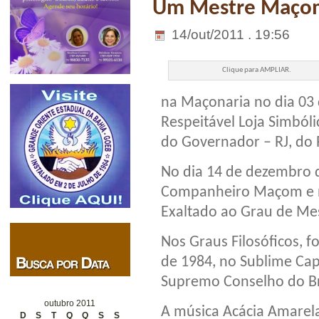
Um Mestre Maçom
14/out/2011 . 19:56
Clique para AMPLIAR.
na Maçonaria no dia 03 
Respeitável Loja Simból
do Governador – RJ, do
No dia 14 de dezembro d
Companheiro Maçom e no
Exaltado ao Grau de Me
Nos Graus Filosóficos, f
de 1984, no Sublime Cap
Supremo Conselho do Br
outubro 2011
A música Acácia Amarela
D
S
T
Q
Q
S
S