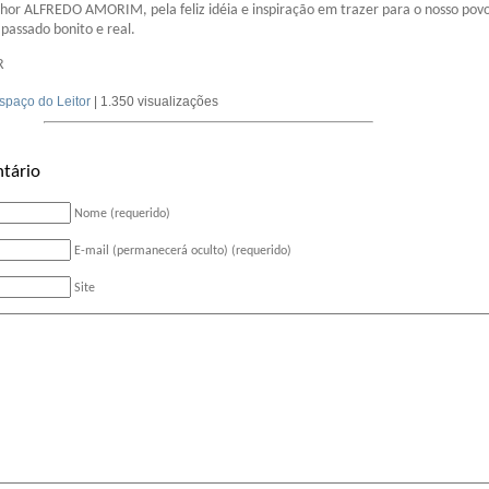
or ALFREDO AMORIM, pela feliz idéia e inspiração em trazer para o nosso pov
passado bonito e real.
R
spaço do Leitor
| 1.350 visualizações
tário
Nome (requerido)
E-mail (permanecerá oculto) (requerido)
Site