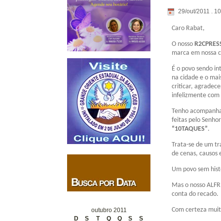
29/out/2011 . 1
Caro Rabat,
O nosso
R2CPRES
marca em nossa c
É o povo sendo in
na cidade e o mai
criticar, agradece
infelizmente com 
Tenho acompanha
feitas pelo Sen
“10TAQUES”
.
Trata-se de um tr
de cenas, causos 
Um povo sem hist
Mas o nosso ALFR
conta do recado.
Com certeza muit
outubro 2011
D
S
T
Q
Q
S
S