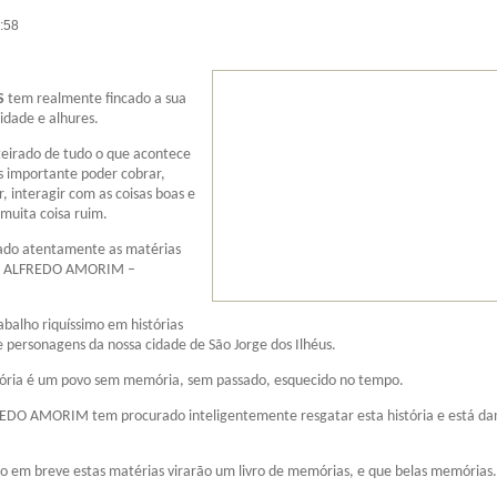
0:58
S
tem realmente fincado a sua
idade e alhures.
teirado de tudo o que acontece
s importante poder cobrar,
r, interagir com as coisas boas e
muita coisa ruim.
do atentamente as matérias
hor ALFREDO AMORIM –
abalho riquíssimo em histórias
e personagens da nossa cidade de São Jorge dos Ilhéus.
ória é um povo sem memória, sem passado, esquecido no tempo.
EDO AMORIM tem procurado inteligentemente resgatar esta história e está da
o em breve estas matérias virarão um livro de memórias, e que belas memórias.