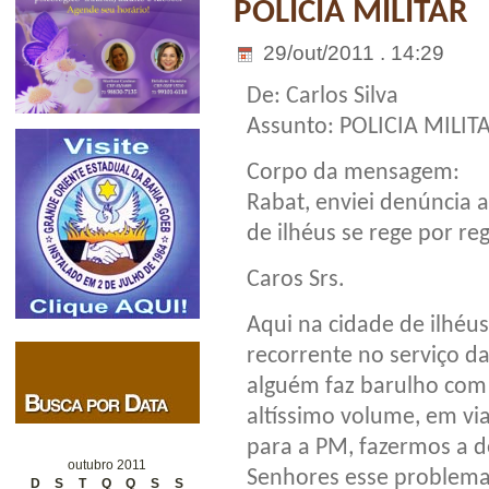
POLICIA MILITAR
29/out/2011 . 14:29
De: Carlos Silva
Assunto: POLICIA MILIT
Corpo da mensagem:
Rabat, enviei denúncia 
de ilhéus se rege por re
Caros Srs.
Aqui na cidade de ilhé
recorrente no serviço da
alguém faz barulho com
altíssimo volume, em vi
para a PM, fazermos a de
outubro 2011
Senhores esse problema
D
S
T
Q
Q
S
S