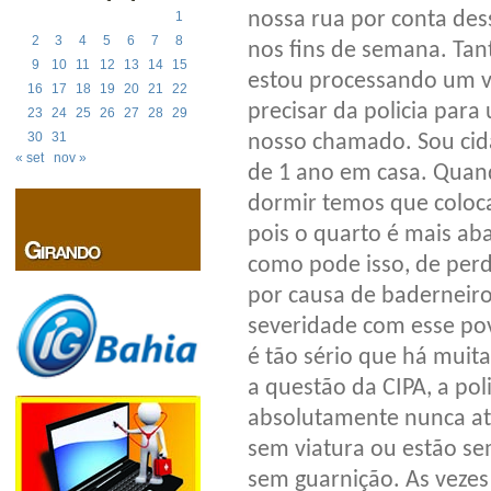
nossa rua por conta de
1
2
3
4
5
6
7
8
nos fins de semana. Tant
9
10
11
12
13
14
15
estou processando um vi
16
17
18
19
20
21
22
precisar da policia par
23
24
25
26
27
28
29
30
31
nosso chamado. Sou cid
« set
nov »
de 1 ano em casa. Quan
dormir temos que coloca
pois o quarto é mais ab
como pode isso, de per
por causa de baderneiros
severidade com esse pov
é tão sério que há muit
a questão da CIPA, a pol
absolutamente nunca at
sem viatura ou estão se
sem guarnição. As vezes