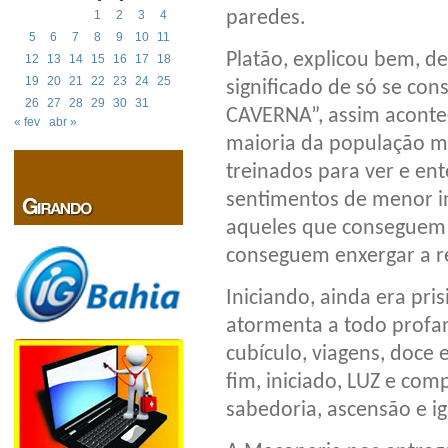
paredes.
1
2
3
4
5
6
7
8
9
10
11
Platão, explicou bem, de
12
13
14
15
16
17
18
19
20
21
22
23
24
25
significado de só se co
26
27
28
29
30
31
CAVERNA”, assim aconte
« fev
abr »
maioria da população mu
treinados para ver e en
sentimentos de menor i
aqueles que conseguem 
conseguem enxergar a r
Iniciando, ainda era pr
atormenta a todo profa
cubículo, viagens, doce 
fim, iniciado, LUZ e com
sabedoria, ascensão e i