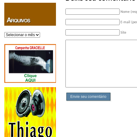
Nome (req
E-mail (pe
Site
Arquivos
Envie seu comentário