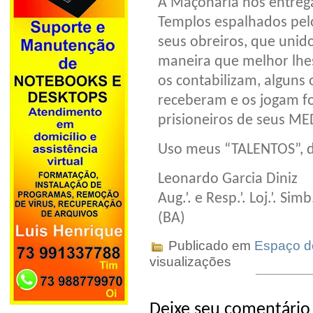
A Maçonaria nos entreg
Templos espalhados pel
seus obreiros, que unid
maneira que melhor lhes
os contabilizam, alguns 
receberam e os jogam f
prisioneiros de seus M
Uso meus “TALENTOS”, d
Leonardo Garcia Diniz
Aug.’. e Resp.’. Loj.’. Sim
(BA)⁠⁠⁠⁠
Publicado em
Espaço do
visualizações
Deixe seu comentário