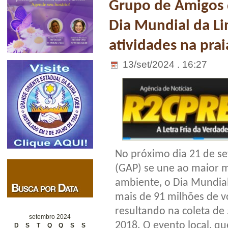
Grupo de Amigos 
Dia Mundial da L
atividades na pra
13/set/2024 . 16:27
No próximo dia 21 de s
(GAP) se une ao maior m
ambiente, o Dia Mundial
mais de 91 milhões de vo
resultando na coleta de
setembro 2024
2018. O evento local, q
D
S
T
Q
Q
S
S