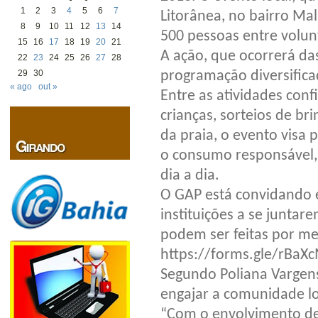
1
2
3
4
5
6
7
Litorânea, no bairro Ma
8
9
10
11
12
13
14
500 pessoas entre volunt
15
16
17
18
19
20
21
A ação, que ocorrerá da
22
23
24
25
26
27
28
programação diversifica
29
30
« ago
out »
Entre as atividades conf
crianças, sorteios de b
da praia, o evento visa
o consumo responsável, 
dia a dia.
O GAP está convidando es
instituições a se juntar
podem ser feitas por mei
https://forms.gle/rB
Segundo Poliana Vargens,
engajar a comunidade l
“Com o envolvimento de