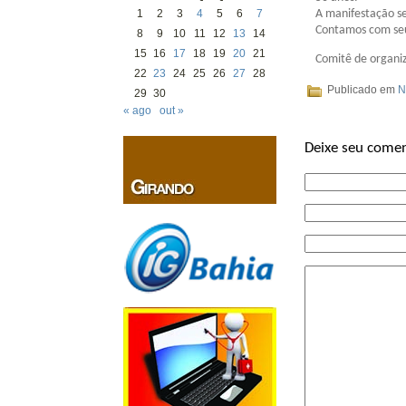
A manifestação se
1
2
3
4
5
6
7
Contamos com seu 
8
9
10
11
12
13
14
15
16
17
18
19
20
21
Comitê de organi
22
23
24
25
26
27
28
Publicado em
N
29
30
« ago
out »
Deixe seu comen