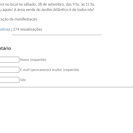
rá no local no sábado, 28 de setembro, das 9 hs. às 11 hs.
apoio! A área verde do Jardim Atlântico é de todos nós!
zação da manifestação
otícias
| 274 visualizações
tário
Nome (requerido)
E-mail (permanecerá oculto) (requerido)
Site