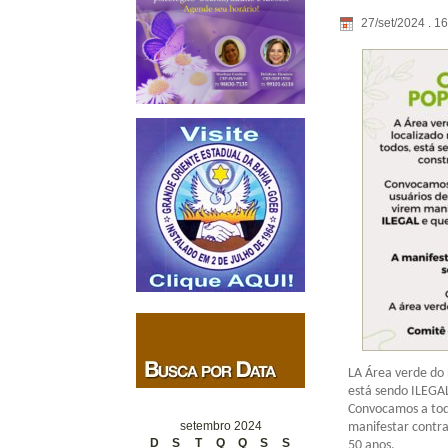
27/set/2024 . 1
LA Área verde do 
está sendo ILEGA
Convocamos a todo
setembro 2024
manifestar contra
D
S
T
Q
Q
S
S
50 anos.