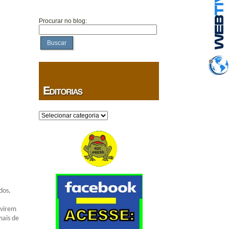
Procurar no blog:
Buscar
Categorias
dos,
 virem
mais de