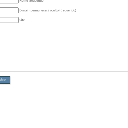
Nome (requerido)
E-mail (permanecerá oculto) (requerido)
Site
ário