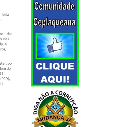
 feita
o
to – das
abuna).
ip, e
ros,
ste tipo
Além do
 19
 (PCD),
ida