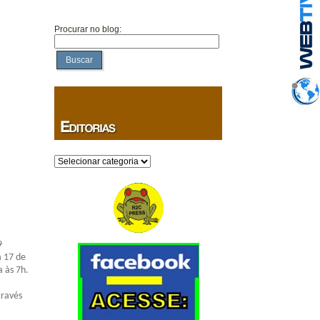
Procurar no blog:
Buscar
Categorias
9
a 17 de
 às 7h.
través