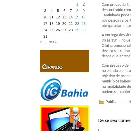
1
2
Com provas de 3, 
descontraído com 
3
4
5
6
7
8
9
Caminhada pode se
10
11
12
13
14
15
16
por pessoas a par
17
18
19
20
21
22
23
obrigatoriamente 
24
25
26
27
28
29
30
A entrega dos kits
31
9h às 13h -, no C
« jul
set »
O kit promocional
deverá ser retira
desde que aprese
Com previsão de m
no estado e conta
objetivo de prom
municípios baiano
na modalidade de 
podem ser conferi
Publicado em
N
Deixe seu comen