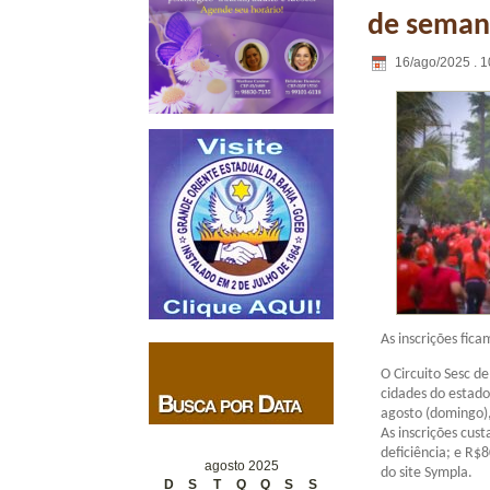
de seman
16/ago/2025 . 1
As inscrições fic
O Circuito Sesc d
cidades do estado
agosto (domingo)
As inscrições cus
deficiência; e R$8
agosto 2025
do site Sympla.
D
S
T
Q
Q
S
S