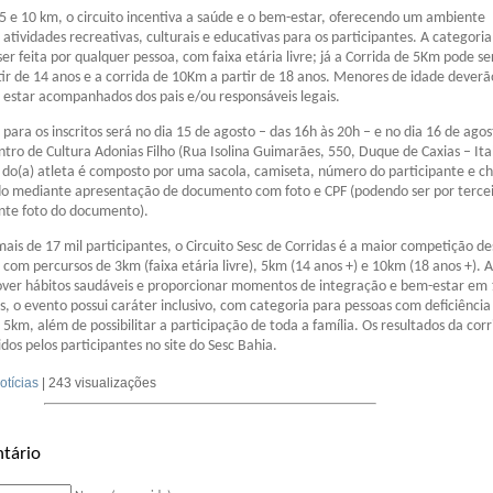
5 e 10 km, o circuito incentiva a saúde e o bem-estar, oferecendo um ambiente
atividades recreativas, culturais e educativas para os participantes. A categoria
r feita por qualquer pessoa, com faixa etária livre; já a Corrida de 5Km pode ser
tir de 14 anos e a corrida de 10Km a partir de 18 anos. Menores de idade deverã
estar acompanhados dos pais e/ou responsáveis legais.
 para os inscritos será no dia 15 de agosto – das 16h às 20h – e no dia 16 de agos
entro de Cultura Adonias Filho (Rua Isolina Guimarães, 550, Duque de Caxias – It
 do(a) atleta é composto por uma sacola, camiseta, número do participante e ch
do mediante apresentação de documento com foto e CPF (podendo ser por tercei
nte foto do documento).
ais de 17 mil participantes, o Circuito Sesc de Corridas é a maior competição de
 com percursos de 3km (faixa etária livre), 5km (14 anos +) e 10km (18 anos +). 
over hábitos saudáveis e proporcionar momentos de integração e bem-estar em
s, o evento possui caráter inclusivo, com categoria para pessoas com deficiência
5km, além de possibilitar a participação de toda a família. Os resultados da corr
dos pelos participantes no site do Sesc Bahia.
otícias
| 243 visualizações
tário