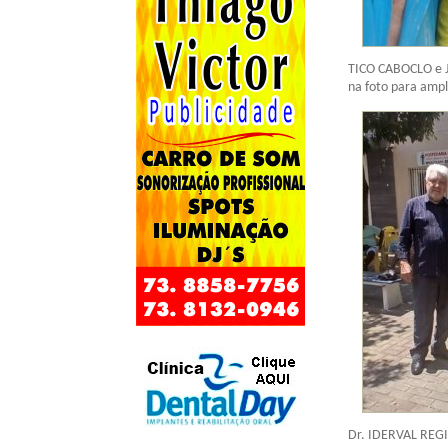
TICO CABOCLO e JO
na foto para ampl
Dr. IDERVAL REGI