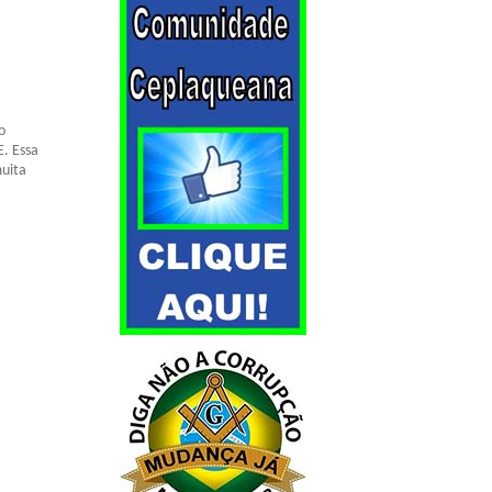
o
. Essa
uita