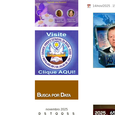
14/nov/2025 . 1
novembro 2025
D
S
T
Q
Q
S
S