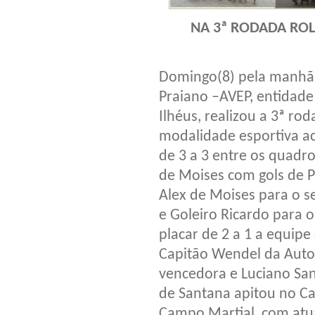
NA 3ª RODADA ROL
Domingo(8) pela manhã 
Praiano –AVEP, entidade
Ilhéus, realizou a 3ª r
modalidade esportiva 
de 3 a 3 entre os quadro
de Moises com gols de P
Alex de Moises para o se
e Goleiro Ricardo para 
placar de 2 a 1 a equip
Capitão Wendel da Auto
vencedora e Luciano Sa
de Santana apitou no C
Campo Martial, com atu