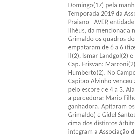
Domingo(17) pela manhã
Temporada 2019 da Asso
Praiano –AVEP, entidade
Ilhéus, da mencionada 
Grimaldo os quadros dos
empataram de 6 a 6 (fiz
II(2), Ismar Landgol(2) 
Cap. Erisvan: Marconi(2)
Humberto(2). No Campo
Capitão Alvinho venceu 
pelo escore de 4 a 3. Al
a perdedora; Mario Filh
ganhadora. Apitaram os
Grimaldo) e Gidel Santo
cima dos distintos árbit
integram a Associação d