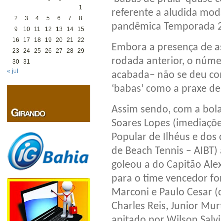
1
referente a aludida mod
2
3
4
5
6
7
8
pandêmica Temporada 
9
10
11
12
13
14
15
16
17
18
19
20
21
22
Embora a presença de a
23
24
25
26
27
28
29
rodada anterior, o núme
30
31
« jul
acabada– não se deu com
‘babas’ como a praxe de
Assim sendo, com a bola
Soares Lopes (imediaçõe
Popular de Ilhéus e dos
de Beach Tennis – AIBT)
goleou a do Capitão Alex
para o time vencedor fo
Marconi e Paulo Cesar (
Charles Reis, Junior Mur
apitado por Wilson Salvi