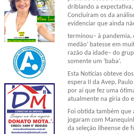
driblando a expectativ
Concluíram os da anális
evidenciar que ainda nã
terminou– à pandemia, 
medão’ batesse em muit
razão da idade– do grup
somente um ‘baba’.
Esta Notícias obteve do
espera II da Avep, Paul
por aí que fez uma ótima
atualmente na gíria do 
Foi obtida também que 
jogaram com Manequinha,
da seleção ilheense de f