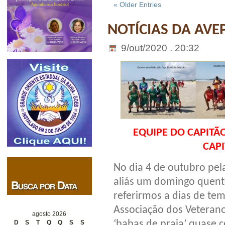
« Older Entries
NOTÍCIAS DA AVE
9/out/2020 . 20:32
EQUIPE DO CAPITÃ
CAPI
No dia 4 de outubro pel
aliás um domingo quent
referirmos a dias de tem
Associação dos Veterano
agosto 2026
‘babas de praia’ quase c
D
S
T
Q
Q
S
S