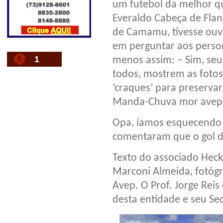
um futebol da melhor q
Everaldo Cabeça de Fland
de Camamu, tivesse ouvi
em perguntar aos perso
1
menos assim: – Sim, seu
todos, mostrem as fotos
‘craques’ para preservar
Manda-Chuva mor avepi
Opa, íamos esquecendo do
comentaram que o gol do
Texto do associado Heck
Marconi Almeida, fotógra
Avep. O Prof. Jorge Reis
desta entidade e seu Sec