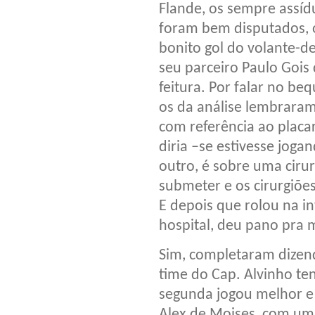
Flande, os sempre assíd
foram bem disputados, o
bonito gol do volante-d
seu parceiro Paulo Goi
feitura. Por falar no be
os da análise lembraram
com referência ao placa
diria –se estivesse joga
outro, é sobre uma cirur
submeter e os cirurgiões
E depois que rolou na in
hospital, deu pano pra
Sim, completaram dizen
time do Cap. Alvinho te
segunda jogou melhor e f
Alex de Moises, com um 