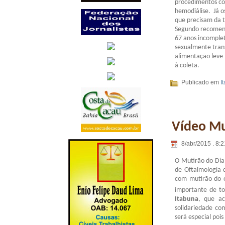
procedimentos com
hemodiálise. Já 
que precisam da t
Segundo recomend
67 anos incomplet
sexualmente trans
alimentação leve 
à coleta.
Publicado em
I
Vídeo Mut
8/abr/2015 . 8:2
O Mutirão do Dia
de Oftalmologia 
com mutirão do o
importante de t
Itabuna
, que a
solidariedade co
será especial poi