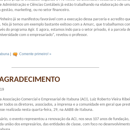
 Administração e Ciências Contábeis já estão trabalhando na elaboração de um
m gestão, marketing, ou no setor financeiro.
 Pinheiro já se manifestou favorável com a execução dessa parceria e acredito qu
. Nós já temos um exemplo bastante exitoso com a Amurc, que trabalhamos co
avés do programa Agir. E agora, estamos indo para o setor privado, é a parcela d
niversidade com o empresariado”, revelou o professor.
tabuna
|
Comente primeiro! »
 AGRADECIMENTO
:19
a Associação Comercial e Empresarial de Itabuna (ACI), Luiz Roberto Vieira Ribe
er todos os diretores, associados, a imprensa e a comunidade em geral que pres
sse realizada nesta quarta-feira, 29, na AABB de Itabuna.
rio, o evento representou a renovação da ACI, nos seus 107 anos de fundação,
r da união dos empresários, das entidades de classe, com foco no desenvolvimento
tabuna.