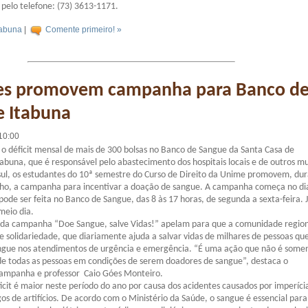
pelo telefone: (73) 3613-1171.
tabuna
|
Comente primeiro! »
es promovem campanha para Banco d
e Itabuna
10:00
 déficit mensal de mais de 300 bolsas no Banco de Sangue da Santa Casa de
tabuna, que é responsável pelo abastecimento dos hospitais locais e de outros mu
sul, os estudantes do 10ª semestre do Curso de Direito da Unime promovem, du
nho, a campanha para incentivar a doação de sangue. A campanha começa no di
pode ser feita no Banco de Sangue, das 8 às 17 horas, de segunda a sexta-feira. 
meio dia.
 da campanha “Doe Sangue, salve Vidas!” apelam para que a comunidade region
de solidariedade, que diariamente ajuda a salvar vidas de milhares de pessoas qu
ngue nos atendimentos de urgência e emergência. “É uma ação que não é some
de todas as pessoas em condições de serem doadores de sangue”, destaca o
ampanha e professor Caio Góes Monteiro.
icit é maior neste período do ano por causa dos acidentes causados por imperíci
s de artifícios. De acordo com o Ministério da Saúde, o sangue é essencial para