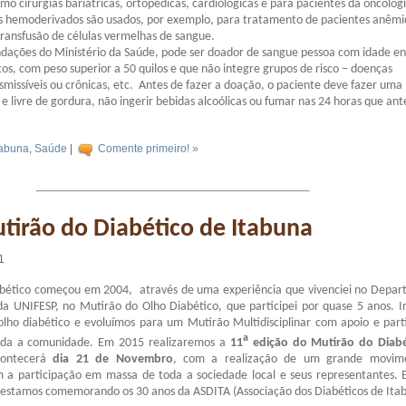
o cirurgias bariátricas, ortopédicas, cardiológicas e para pacientes da oncolog
os hemoderivados são usados, por exemplo, para tratamento de pacientes anêmi
ransfusão de células vermelhas de sangue.
ações do Ministério da Saúde, pode ser doador de sangue pessoa com idade en
os, com peso superior a 50 quilos e que não integre grupos de risco – doenças
missíveis ou crônicas, etc. Antes de fazer a doação, o paciente deve fazer uma
e livre de gordura, não ingerir bebidas alcoólicas ou fumar nas 24 horas que a
tabuna
,
Saúde
|
Comente primeiro! »
irão do Diabético de Itabuna
1
bético começou em 2004, através de uma experiência que vivenciei no Depa
da UNIFESP, no Mutirão do Olho Diabético, que participei por quase 5 anos. I
lho diabético e evoluímos para um Mutirão Multidisciplinar com apoio e part
a
oda a comunidade. Em 2015 realizaremos a
11
edição do Mutirão do Diabé
contecerá
dia 21 de Novembro
, com a realização de um grande movim
m a participação em massa de toda a sociedade local e seus representantes. 
s estamos comemorando os 30 anos da ASDITA (Associação dos Diabéticos de Ita