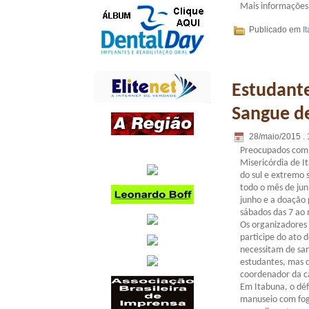
Mais informações 
Publicado em
I
Estudant
Sangue d
28/maio/2015 . 
Preocupados com o
Misericórdia de I
do sul e extremo 
todo o mês de ju
junho e a doação 
sábados das 7 ao 
Os organizadores
participe do ato 
necessitam de sa
estudantes, mas 
coordenador da c
Em Itabuna, o déf
manuseio com fogo