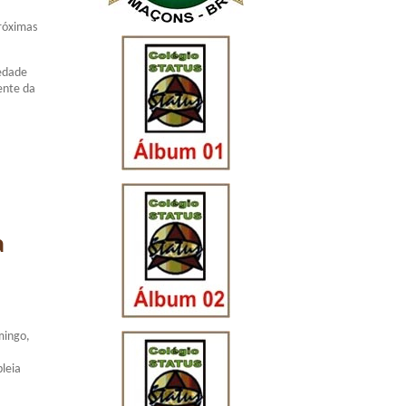
róximas
iedade
ente da
a
mingo,
leia