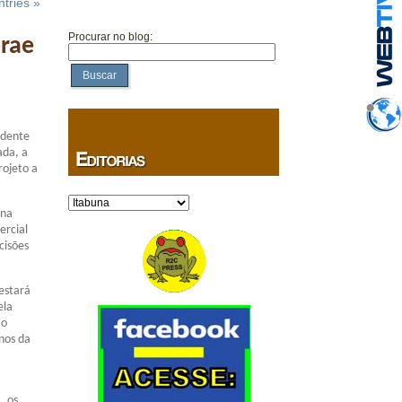
tries »
Procurar no blog:
brae
Buscar
idente
ada, a
rojeto a
Categorias
 na
ercial
cisões
estará
ela
ão
nos da
, os