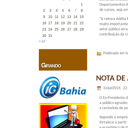
1
Departamentos de
de cursos, seja e
2
3
4
5
6
7
8
9
10
11
12
13
14
15
“A reitora Adélia
16
17
18
19
20
21
22
muito importante
setor público atr
23
24
25
26
27
28
29
contribuição da U
30
31
« jul
Publicado em
I
NOTA DE
31/jul/2015 . 22
O Ex-Presidente d
a público agradec
a cerimônia de po
Segundo o empresá
fortalece a parti
e econômico de I