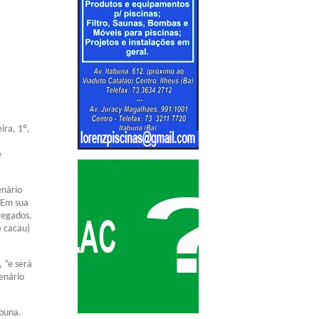
ira, 1º,
e
enário
. Em sua
regados,
e cacau)
 “e será
enário
abuna.