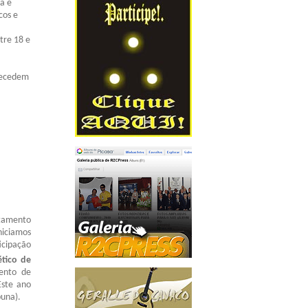
ia e
cos e
tre 18 e
ntecedem
rtamento
niciamos
icipação
tico de
ento de
Este ano
buna).