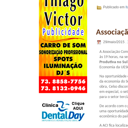
Publicado em
I
Associaçã
29/maio/2015 . 
A Associação Come
às 19 horas, na s
Produtiva no Sul
Economia da UES
Na oportunidade o
da economia do Su
obra, Celso disco
em especial, o se
para o setor terci
De acordo com o p
uma oportunidade 
econômico do país
A ACI fica localiz