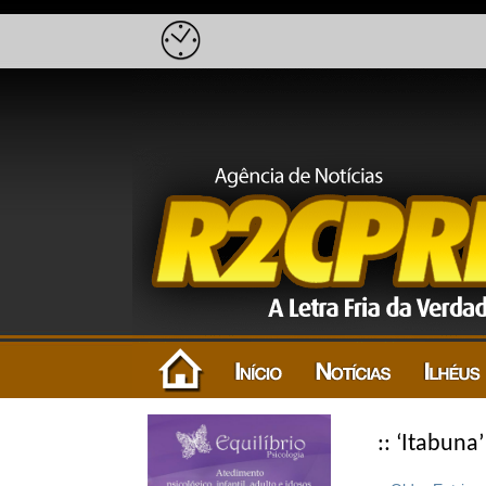
:: ‘Itabuna’