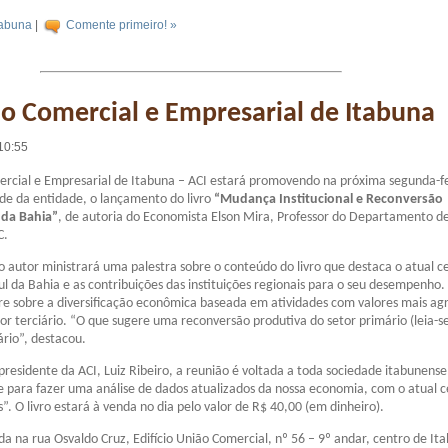
tabuna
|
Comente primeiro! »
o Comercial e Empresarial de Itabuna
10:55
rcial e Empresarial de Itabuna – ACI estará promovendo na próxima segunda-fe
ede da entidade, o lançamento do livro
“Mudança Institucional e Reconversão
 da Bahia”
, de autoria do Economista Elson Mira, Professor do Departamento d
C.
 autor ministrará uma palestra sobre o conteúdo do livro que destaca o atual c
l da Bahia e as contribuições das instituições regionais para o seu desempenho
rre sobre a diversificação econômica baseada em atividades com valores mais ag
tor terciário. “O que sugere uma reconversão produtiva do setor primário (leia-s
ário”, destacou.
residente da ACI, Luiz Ribeiro, a reunião é voltada a toda sociedade itabunense,
para fazer uma análise de dados atualizados da nossa economia, com o atual c
”. O livro estará à venda no dia pelo valor de R$ 40,00 (em dinheiro).
ada na rua Osvaldo Cruz, Edifício União Comercial, nº 56 – 9º andar, centro de It