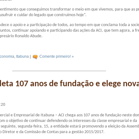
 sentimento que conseguimos transformar o meio em que vivemos, para que as p
sufruir e cuidar do legado que construímos hoje”.
dece o apoio e a participação de todos, ao tempo em que conclama toda a soc
juntos, continuar apoiando e participando das ações da ACI, que tem agora, a fr
mpresário Ronaldo Abude.
conomia
,
Itabuna
|
Comente primeiro! »
eta 107 anos de fundação e elege nov
1:20
rcial e Empresarial de Itabuna – ACI chega aos 107 anos de fundação neste do
com o objetivo de continuar defendendo os interesses da classe empresarial e da
 seguinte, segunda-feira, 15, a entidade estará promovendo a eleição da Assemb
o Diretor e da Comissão de Contas para a gestão 2015/2017.