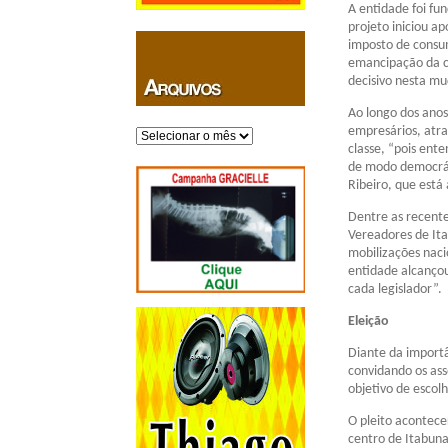
A entidade foi fu
projeto iniciou a
imposto de consum
emancipação da c
decisivo nesta mud
Ao longo dos ano
empresários, atra
Arquivos
classe, “pois ent
de modo democráti
Ribeiro, que está
Dentre as recente
Vereadores de Ita
mobilizações naci
entidade alcançou
cada legislador”.
Eleição
Diante da import
convidando os ass
objetivo de escol
O pleito acontece
centro de Itabuna,