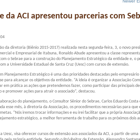
Newer En
e da ACI apresentou parcerias com Se
:04
ão da diretoria (Biênio 2015-2017) realizada nesta segunda-feira, 3, o novo pres
ercial e Empresarial de Itabuna, Ronaldo Abude apresentou a classe represent
com o Sebrae para a construção do Planejamento Estratégico da entidade e, o p
com a Universidade Estadual de Santa Cruz (Uesc) com cursos de extensão.
um Planejamento Estratégico é uma das prioridades destacadas pelo empresário
se para alcançar os objetivos da entidade. “A ideia é organizar a Associação Com
ar em prática as ações que pretendemos fazer, como participar das principais de
o e promover ações para atrair o associado”, destacou.
elaboração do planejamento, o Consultor Sênior do Sebrae, Carlos Eduardo Costa 
da esse mês, à diretoria da Associação, os procedimentos necessárias para que 
 metas. “Nós iremos trocar informações e eu irei facilitar que a própria Associaç
ejamento estratégico, a melhor ferramenta de trabalho para os próximos dois a
 a Uesc, visa oferecer cursos de extensão aos associados da ACI, a partir de uma
a pela própria entidade. Segundo o Pró-Reitor de Extensão, Alessandro Santana