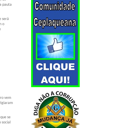
a pauta
e será
m o
e
iro vem
tigiaram
 que se
 social