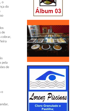
, o
ança do
a
sso
dos
s de
 cobrar,
ieira
às
a pela
sões de
m o
 andar,