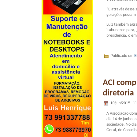
“É através desse
gerações possam u
Luiz também agra
itabunense para, 
presidência, o e
Publicado em
E
ACI compl
diretoria
10/jun/2015 . 1
A Associação Come
dia 14 de junho, 
sociedade. No dia
Geral, do Conselh