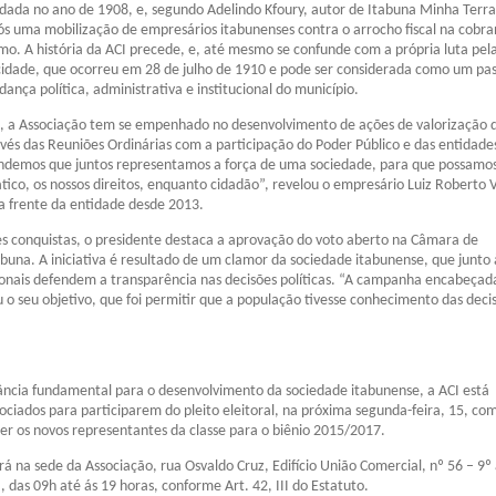
ndada no ano de 1908, e, segundo Adelindo Kfoury, autor de Itabuna Minha Terra
pós uma mobilização de empresários itabunenses contra o arrocho fiscal na cobr
o. A história da ACI precede, e, até mesmo se confunde com a própria luta pel
idade, que ocorreu em 28 de julho de 1910 e pode ser considerada como um pa
ança política, administrativa e institucional do município.
s, a Associação tem se empenhado no desenvolvimento de ações de valorização 
vés das Reuniões Ordinárias com a participação do Poder Público e das entidade
endemos que juntos representamos a força de uma sociedade, para que possamos
co, os nossos direitos, enquanto cidadão”, revelou o empresário Luiz Roberto V
 a frente da entidade desde 2013.
s conquistas, o presidente destaca a aprovação do voto aberto na Câmara de
buna. A iniciativa é resultado de um clamor da sociedade itabunense, que junto 
onais defendem a transparência nas decisões políticas. “A campanha encabeçad
 o seu objetivo, que foi permitir que a população tivesse conhecimento das deci
ância fundamental para o desenvolvimento da sociedade itabunense, a ACI está
ociados para participarem do pleito eleitoral, na próxima segunda-feira, 15, co
her os novos representantes da classe para o biênio 2015/2017.
rá na sede da Associação, rua Osvaldo Cruz, Edifício União Comercial, nº 56 – 9º
 das 09h até ás 19 horas, conforme Art. 42, III do Estatuto.