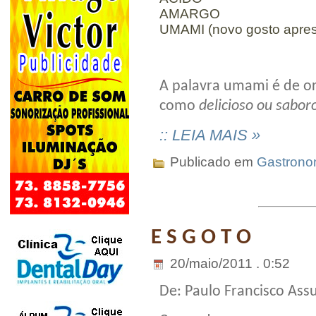
AMARGO
UMAMI (novo gosto apre
A palavra umami é de or
como
delicioso ou sabor
:: LEIA MAIS »
Publicado em
Gastrono
E S G O T O
20/maio/2011 . 0:52
De: Paulo Francisco
Assu