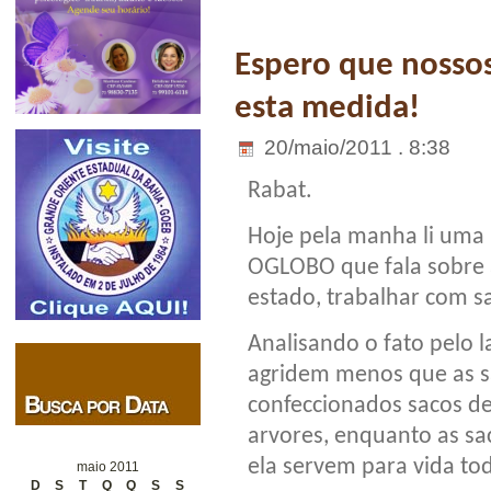
Espero que nosso
esta medida!
20/maio/2011 . 8:38
Rabat.
Hoje pela manha li uma 
OGLOBO que fala sobre 
estado, trabalhar com s
Analisando o fato pelo l
agridem menos que as s
confeccionados sacos d
arvores, enquanto as sac
ela servem para vida to
maio 2011
D
S
T
Q
Q
S
S