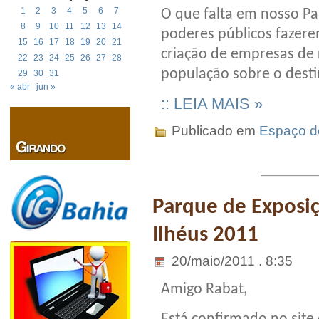
1
2
3
4
5
6
7
O que falta em nosso Pa
8
9
10
11
12
13
14
poderes públicos fazer
15
16
17
18
19
20
21
criação de empresas de 
22
23
24
25
26
27
28
população sobre o desti
29
30
31
« abr
jun »
:: LEIA MAIS »
Publicado em
Espaço do
Parque de Exposiç
Ilhéus 2011
20/maio/2011 . 8:35
Amigo Rabat,