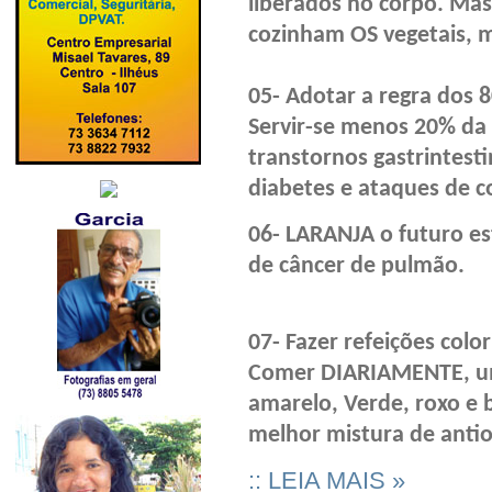
liberados no corpo. Mast
cozinham OS vegetais, m
05- Adotar a regra dos 
Servir-se menos 20% da
transtornos gastrintesti
diabetes e ataques de c
06- LARANJA o futuro es
de câncer de pulmão.
07- Fazer refeições colo
Comer DIARIAMENTE, um
amarelo, Verde, roxo e 
melhor mistura de antio
:: LEIA MAIS »