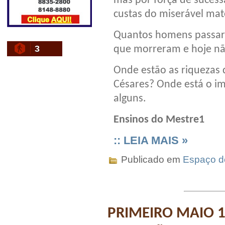
mas por força de sucess
custas do miserável mate
Quantos homens passara
que morreram e hoje nã
3
Onde estão as riquezas
Césares? Onde está o im
alguns.
Ensinos do Mestre1
:: LEIA MAIS »
Publicado em
Espaço do
PRIMEIRO MAIO 1