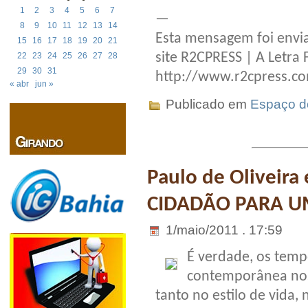
1
2
3
4
5
6
7
—
8
9
10
11
12
13
14
Esta mensagem foi envia
15
16
17
18
19
20
21
site R2CPRESS | A Letra 
22
23
24
25
26
27
28
29
30
31
http://www.r2cpress.c
« abr
jun »
Publicado em
Espaço do
Paulo de Oliveir
CIDADÃO PARA U
1/maio/2011 . 17:59
É verdade, os temp
contemporânea nos 
tanto no estilo de vida,