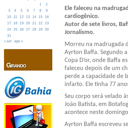
1
2
Ele faleceu na madrugad
3
4
5
6
7
8
9
cardiogênico.
10
11
12
13
14
15
16
Autor de sete livros, Ba
17
18
19
20
21
22
23
24
25
26
27
28
29
30
Jornalismo.
31
« jun
ago »
Morreu na madrugada des
Ayrton Baffa. Segundo a
Copa D’or, onde Baffa es
faleceu depois de um c
perde a capacidade de 
infarto. Ele tinha 77 ano
Seu corpo será velado à
João Batista, em Botafog
acontece neste domingo 
Ayrton Baffa escreveu se