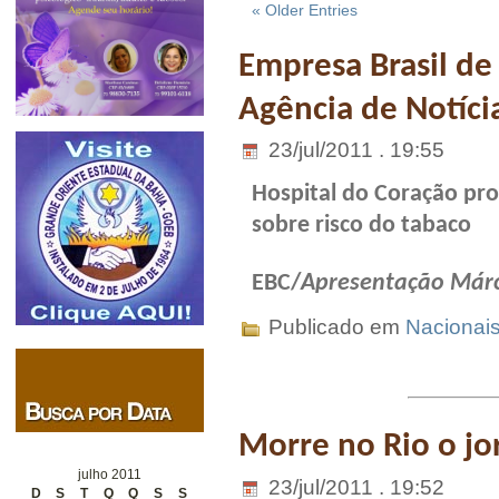
« Older Entries
Empresa Brasil d
Agência de Notíci
23/jul/2011 . 19:55
Hospital do Coração pr
sobre risco do tabaco
EBC/
Apresentação Márc
Publicado em
Nacionai
Morre no Rio o jor
julho 2011
23/jul/2011 . 19:52
D
S
T
Q
Q
S
S