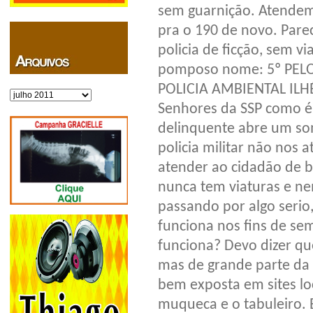
sem guarnição. Atendem
pra o 190 de novo. Pare
policia de ficção, sem v
pomposo nome: 5º PE
POLICIA AMBIENTAL ILH
Arquivos
Senhores da SSP como é
delinquente abre um som
policia militar não nos
atender ao cidadão de b
nunca tem viaturas e n
passando por algo serio,
funciona nos fins de se
funciona? Devo dizer q
mas de grande parte da
bem exposta em sites l
muqueca e o tabuleiro. 