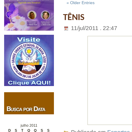
« Older Entries
TÊNIS
11/jul/2011 . 22:47
julho 2011
D
S
T
Q
Q
S
S