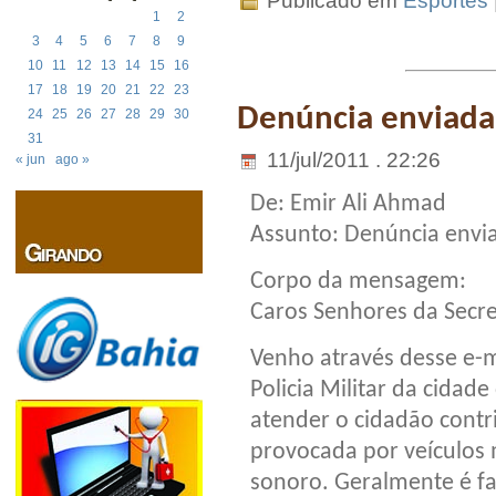
Publicado em
Esportes
1
2
3
4
5
6
7
8
9
10
11
12
13
14
15
16
17
18
19
20
21
22
23
Denúncia enviada
24
25
26
27
28
29
30
31
11/jul/2011 . 22:26
« jun
ago »
De: Emir Ali Ahmad
Assunto: Denúncia envi
Corpo da mensagem:
Caros Senhores da Secre
Venho através desse e-m
Policia Militar da cidad
atender o cidadão contr
provocada por veículos
sonoro. Geralmente é f