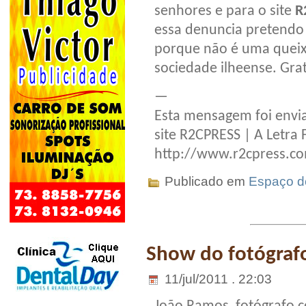
senhores e para o site
R
essa denuncia pretendo 
porque não é uma queix
sociedade ilheense. Gra
—
Esta mensagem foi envia
site R2CPRESS | A Letra 
http://www.r2cpress.c
Publicado em
Espaço do
Show do fotógra
11/jul/2011 . 22:03