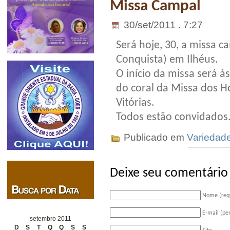
Missa Campal
30/set/2011 . 7:27
Será hoje, 30, a missa c
Conquista) em Ilhéus.
O início da missa será à
do coral da Missa dos H
Vitórias.
Todos estão convidados
Publicado em
Variedad
Deixe seu comentário
Nome (req
E-mail (pe
setembro 2011
D
S
T
Q
Q
S
S