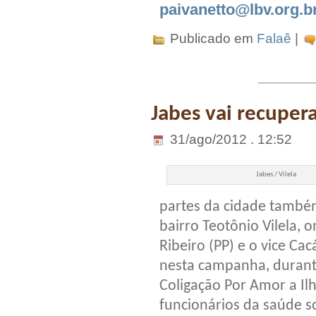
paivanetto@lbv.org.b
Publicado em
Falaê
|
Jabes vai recupera
31/ago/2012 . 12:52
Jabes / Vilela
partes da cidade també
bairro Teotônio Vilela, 
Ribeiro (PP) e o vice C
nesta campanha, durante
Coligação Por Amor a Il
funcionários da saúde s