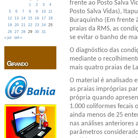
frente ao Posto Salva V
1
2
3
4
Posto Salva Vidas), Itap
5
6
7
8
9
10
11
12
13
14
15
16
17
18
Buraquinho (Em frente à
19
20
21
22
23
24
25
praias da RMS, as cond
26
27
28
29
30
31
se evitar o banho de m
« jul
set »
O diagnóstico das condi
mediante o recolhimento
mais quatro praias de L
O material é analisado 
as praias impróprias pa
própria quando apresen
1.000 coliformes fecais 
ainda menos de 25 ente
nas análises anteriores 
parâmetros considerados