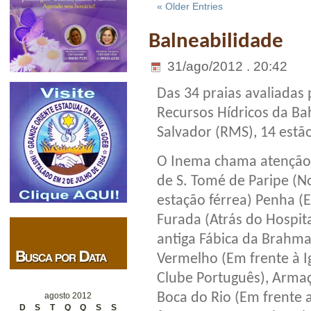
« Older Entries
Balneabilidade
31/ago/2012 . 20:42
Das 34 praias avaliadas
Recursos Hídricos da Ba
Salvador (RMS), 14 estã
O Inema chama atenção 
de S. Tomé de Paripe (No
estação férrea) Penha (E
Furada (Atrás do Hospita
antiga Fábica da Brahma)
Vermelho (Em frente à Ig
Clube Português), Armaçã
Boca do Rio (Em frente a
agosto 2012
D
S
T
Q
Q
S
S