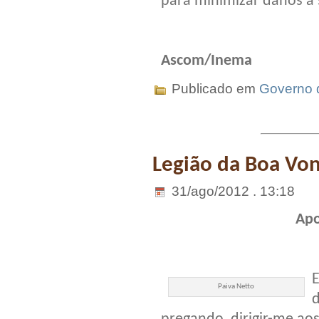
para minimizar danos à 
Ascom/Inema
Publicado em
Governo 
Legião da Boa Vo
31/ago/2012 . 13:18
Apo
E
Paiva Netto
d