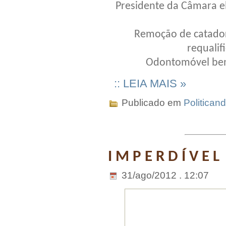
Presidente da Câmara el
Remoção de catador
requalif
Odontomóvel benef
:: LEIA MAIS »
Publicado em
Politican
I M P E R D Í V E L
31/ago/2012 . 12:07