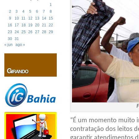
1
2
3
4
5
6
7
8
9
10
11
12
13
14
15
16
17
18
19
20
21
22
23
24
25
26
27
28
29
30
31
« jun
ago »
“É um momento muito im
contratação dos leitos d
garantir atendimentos d