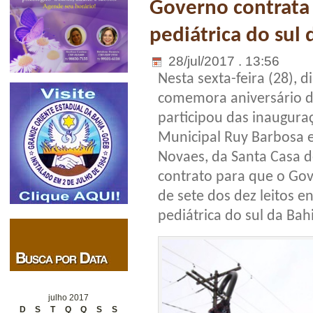
Governo contrata 
pediátrica do sul 
28/jul/2017 . 13:56
Nesta sexta-feira (28), 
comemora aniversário d
participou das inauguraç
Municipal Ruy Barbosa e
Novaes, da Santa Casa d
contrato para que o Go
de sete dos dez leitos e
pediátrica do sul da Bah
julho 2017
D
S
T
Q
Q
S
S