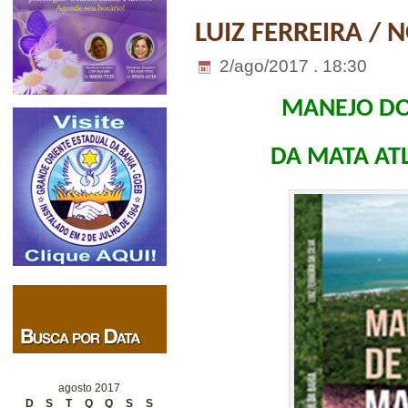
LUIZ FERREIRA / 
2/ago/2017 . 18:30
MANEJO DO
DA MATA ATL
agosto 2017
D
S
T
Q
Q
S
S