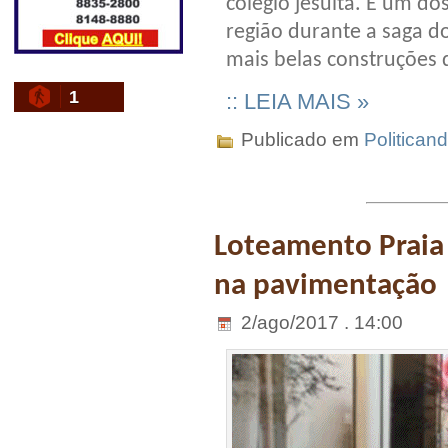
colégio jesuíta. É um do
região durante a saga do
mais belas construções d
1
:: LEIA MAIS »
Publicado em
Politican
Loteamento Praia
na pavimentação
2/ago/2017 . 14:00