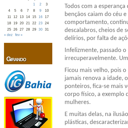
1
2
3
Todos com a esperança 
4
5
6
7
8
9
10
bençãos caiam do céu e 
11
12
13
14
15
16
17
comportamento, contin
18
19
20
21
22
23
24
descalabros, cheios de 
25
26
27
28
29
30
31
« dez
fev »
delírios, por falta de a
Infelizmente, passado o
irrecuperavelmente. Um
Ficou mais velho, pois 
jamais renova a idade, o
ponteiros, fica-se mais
corpo físico, a exemplo
mulheres.
E muitas delas, na ilusã
plásticas, descaracteriz