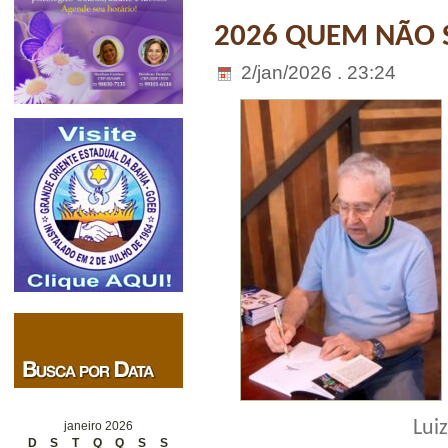
2026 QUEM NÃO S
2/jan/2026 . 23:24
Luiz
janeiro 2026
D
S
T
Q
Q
S
S