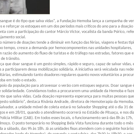
sangue é do tipo que salva vidas”, a Fundação Hemoba lança a campanha de ve
s e reforçar os estoques em um dos períodos mais críticos do ano para a doação
nta com a participação do cantor Márcio Victor, vocalista da banda Psirico, refe
jamento social.
o número de doações tende a diminuir em função das férias, viagens e festas típ
o tempo, cresce a demanda por hemocomponentes nas unidades hospitalares,
 razão do aumento do fluxo de turistas e do tráfego nas estradas, fatores que 
 de trânsito.
a que doar sangue é um gesto simples, rápido e seguro, capaz de salvar vidas, 
 a participarem dessa mobilização solidária. A iniciativa será veiculada nas redes
itárias, estimulando tanto doadores regulares quanto novos voluntários a procu
ba em todo o estado.
poio da população para atravessar o verão com estoques seguros. Doar sangue
 e solidariedade. Convidamos todos a procurarem uma unidade da Hemoba e fa
nte que salva vidas. Cada doação representa esperança para muitas pessoas que
esto solidário”, destaca Rivânia Andrade, diretora de Hemoterapia da Hemoba
alvador, a unidade móvel de coleta estará no Salvador Shopping até o dia 31 de 
os e em 28/01, quando o atendimento ocorrerá no Estádio de Pituaçu, e nos dia
Polícia Militar (CAB). Em todos esses locais, o funcionamento será das 8h às 17h
almoço. O posto temporário no Shopping Bela Vista funciona durante todo o mês
da a sábado, das 9h às 18h. Já as unidades fixas atendem com o seguinte horário: