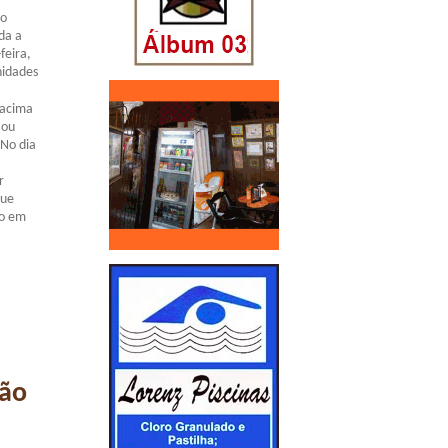
 o
da a
feira,
nidades
 acima
 ou
 No dia
r
que
do em
ção