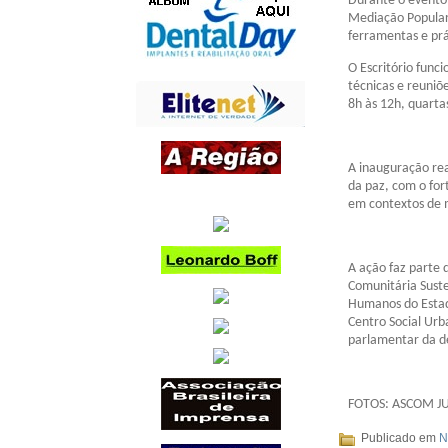
Durante o evento,
Mediação Popular 
ferramentas e prá
O Escritório func
técnicas e reuniõe
8h às 12h, quarta
A inauguração re
da paz, com o for
em contextos de m
A ação faz parte 
Comunitária Suste
Humanos do Estado
Centro Social Urb
parlamentar da d
FOTOS: ASCOM J
Publicado em
N