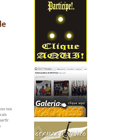
de
ano nos
cais
partir
s