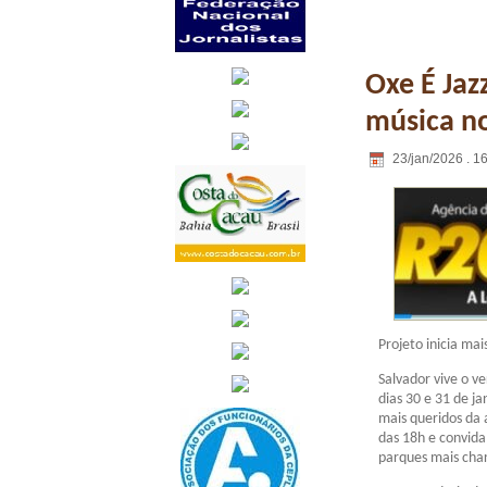
Oxe É Jaz
música no
23/jan/2026 . 1
Projeto inicia ma
Salvador vive o v
dias 30 e 31 de j
mais queridos da a
das 18h e convida
parques mais cha