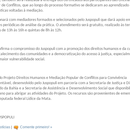
 também será realizada a entrega dos certificados aos participantes das Oficina
de Conflitos, que ao longo do processo formativo se dedicaram ao aprendizado
ticas voltadas à mediação.
ionará com mediadores formados e selecionados pelo Juspopuli que dará apoio em
s periódicas de análise da prática. O atendimento será gratuito, realizado às te
s de 13h às 16h e quintas de 8h às 12h.
afirma o compromisso do Juspopuli com a promoção dos direitos humanos e da c
talecimento das comunidades e a democratização do acesso à justiça, especial
aior vulnerabilidade social.
do Projeto Direitos Humanos e Mediação Popular de Conflitos para Convivência
ntável, desenvolvido pelo Juspopuli em parceria com a Secretaria de Justiça e Di
 da Bahia e a Secretaria de Assistência e Desenvolvimento Social que disponibil
ano para abrigar as atividades do Projeto. Os recursos são provenientes de eme
eputada federal Lídice da Mata.
USPOPULI
otícias
|
Comente primeiro! »