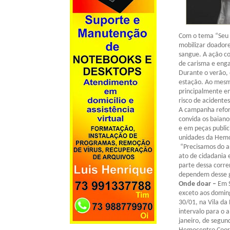
Com o tema “Seu 
mobilizar doadore
sangue. A ação co
de carisma e enga
Durante o verão, 
estação. Ao mesm
principalmente em
risco de acidentes
A campanha reforç
convida os baianos
e em peças public
unidades da Hemo
“Precisamos do a
ato de cidadania
parte dessa corre
dependem desse g
Onde doar –
Em S
exceto aos doming
30/01, na Vila da 
intervalo para o 
janeiro, de segun