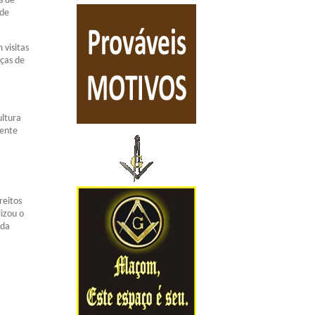
s de
 de
 visitas
rças de
ultura
mente
reitos
izou o
nda