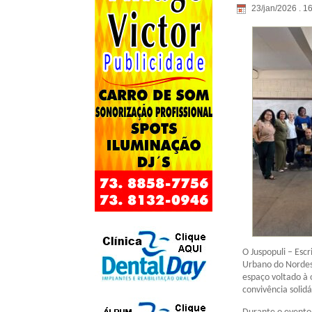
23/jan/2026 . 1
O Juspopuli – Escr
Urbano do Nordest
espaço voltado à 
convivência solidá