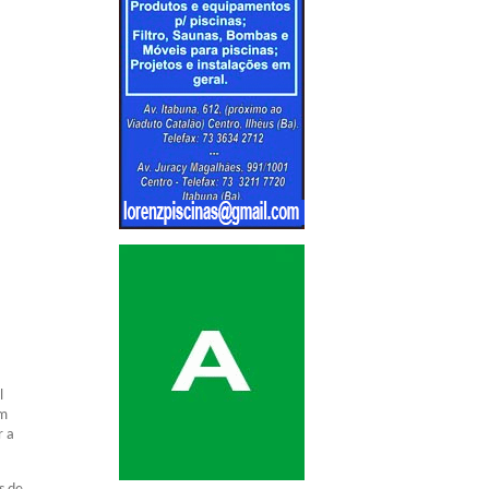
l
um
r a