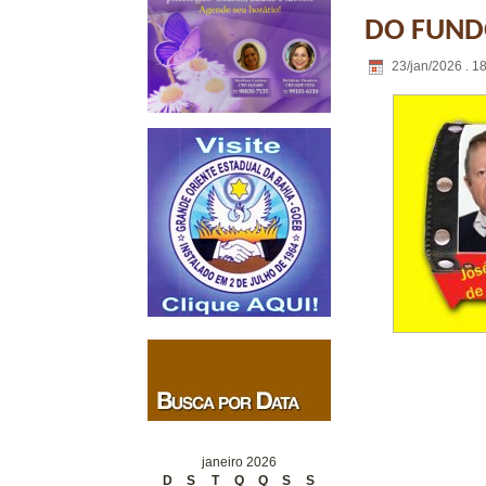
DO FUNDO
23/jan/2026 . 1
janeiro 2026
D
S
T
Q
Q
S
S