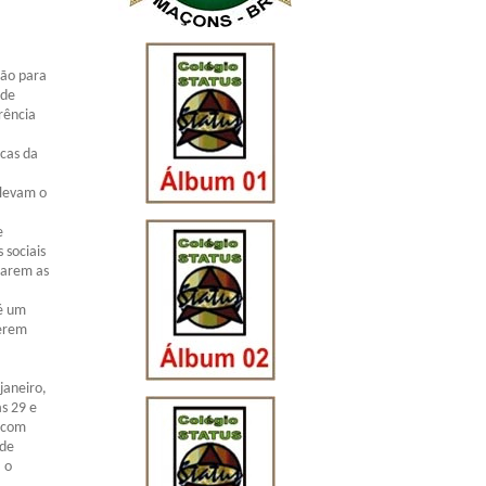
rão para
 de
rência
icas da
elevam o
e
 sociais
rarem as
 é um
zerem
.
janeiro,
s 29 e
, com
 de
 o