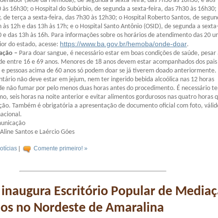
enador (sede da Hemoba), de segunda a sexta-feira, das 7h30 às 18h30, e aos
 às 16h30; o Hospital do Subúrbio, de segunda a sexta-feira, das 7h30 às 16h30;
, de terça a sexta-feira, das 7h30 às 12h30; o Hospital Roberto Santos, de segun
h às 12h e das 13h às 17h; e o Hospital Santo Antônio (OSID), de segunda a sexta-
 e das 13h às 16h. Para informações sobre os horários de atendimento das 20 u
https://www.ba.gov.br/hemoba/onde-doar
rior do estado, acesse:
.
oação –
Para doar sangue, é necessário estar em boas condições de saúde, pesar
ade entre 16 e 69 anos. Menores de 18 anos devem estar acompanhados dos pais
, e pessoas acima de 60 anos só podem doar se já tiverem doado anteriormente.
ntário não deve estar em jejum, nem ter ingerido bebida alcoólica nas 12 horas
de não fumar por pelo menos duas horas antes do procedimento. É necessário te
o, seis horas na noite anterior e evitar alimentos gordurosos nas quatro horas 
ão. Também é obrigatória a apresentação de documento oficial com foto, váli
nacional.
municação
Aline Santos e Laércio Góes
otícias
|
Comente primeiro! »
 inaugura Escritório Popular de Media
tos no Nordeste de Amaralina