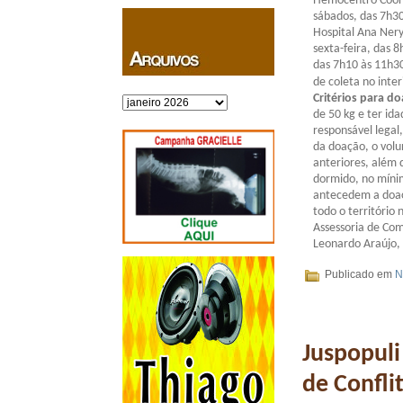
Hemocentro Coord
sábados, das 7h30
Hospital Ana Nery
sexta-feira, das 8
das 7h10 às 11h30
de coleta no inte
Critérios para d
Arquivos
de 50 kg e ter id
responsável legal
da doação, o volu
anteriores, além 
dormido, no mínim
antecedem a doaç
todo o território 
Assessoria de Co
Leonardo Araújo, 
Publicado em
N
Juspopuli
de Confli