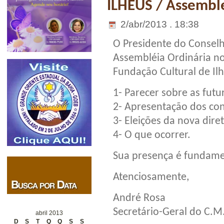
ILHÉUS / Assemble
2/abr/2013 . 18:38
O Presidente do Conselh
Assembléia Ordinária no 
Fundação Cultural de Il
1- Parecer sobre as futu
2- Apresentação dos con
3- Eleições da nova dire
4- O que ocorrer.
Sua presença é fundame
Atenciosamente,
André Rosa
Secretário-Geral do C.M
abril 2013
D
S
T
Q
Q
S
S