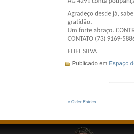
AG 4291 conta poupança
Agradeço desde já, sabe
gratidão.
Um forte abraço. CONT
CONTATO (73) 9169-588
ELIEL SILVA
Publicado em
Espaço do
« Older Entries