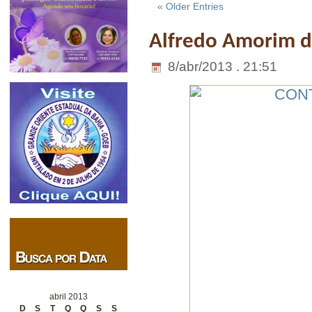
« Older Entries
Alfredo Amorim da
8/abr/2013 . 21:51
abril 2013
D
S
T
Q
Q
S
S