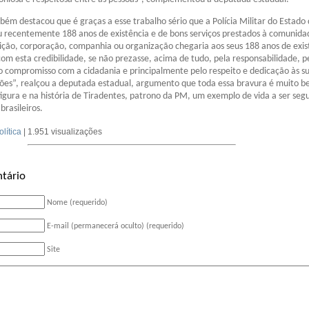
ém destacou que é graças a esse trabalho sério que a Polícia Militar do Estado
recentemente 188 anos de existência e de bons serviços prestados à comunida
ção, corporação, companhia ou organização chegaria aos seus 188 anos de exis
com esta credibilidade, se não prezasse, acima de tudo, pela responsabilidade, p
 compromisso com a cidadania e principalmente pelo respeito e dedicação às s
ções”, realçou a deputada estadual, argumento que toda essa bravura é muito 
igura e na história de Tiradentes, patrono da PM, um exemplo de vida a ser seg
brasileiros.
olítica
| 1.951 visualizações
tário
Nome (requerido)
E-mail (permanecerá oculto) (requerido)
Site