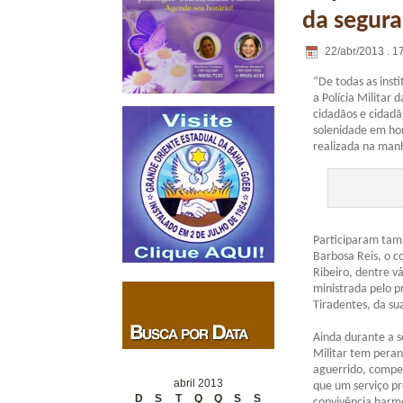
da segur
22/abr/2013 . 1
“De todas as inst
a Polícia Militar
cidadãos e cidadã
solenidade em hom
realizada na manh
Participaram tam
Barbosa Reis, o c
Ribeiro, dentre vá
ministrada pelo pr
Tiradentes, da sua
Ainda durante a s
Militar tem peran
aguerrido, compe
abril 2013
que um serviço pr
D
S
T
Q
Q
S
S
convivência harm