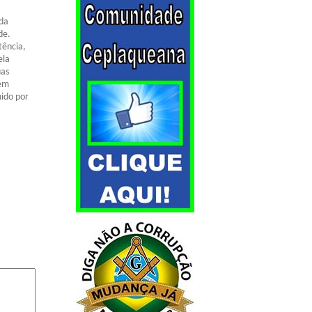
 da
de.
tência,
ela
uas
bem
uido por