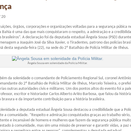
ança
7:20
ituições, órgãos, corporações e organizações voltadas para a segurança púbica no
 da Bahia é uma das que mais conquistaram o respeito, a admiração e a credibilid
s brasileiros”. A declaração foi da deputada estadual Ângela Sousa (PSD) durante
enagem a Joaquim José da Silva Xavier, o Tiradentes, patrono das polícias brasil
ã desta segunda-feira (22), na sede do 2º Batalhão de Polícia Militar de Ilhéus.
Ângela Sousa em solenidade da Polícia Militar.
bém da solenidade o comandante de Policiamento Regional Sul, coronel Antônio
omandante do 2º Batalhão de Polícia Militar de Ilhéus, Marcelo Teixeira, o prefe
rias outras autoridades civis e militares. Um dos pontos altos do evento foi a pal
ofessor, escritor e historiador Carlos Alberto Arléo Barbosa, que falou da históri
 bravura e da importante contribuição para a história brasileira.
olenidade a deputada estadual Ângela Sousa destacou a credibilidade que a Polí
te a comunidade. “Respeito e admiração conquistados graças ao trabalho sério,
tente e incansável de homens e mulheres que fazem da segurança pública muit
estado à comunidade, mas sim uma missão de preservar e garantir vidas, a paz 
oniosa e respeitosa entre as pessoas”, complementou a deputada estadual.