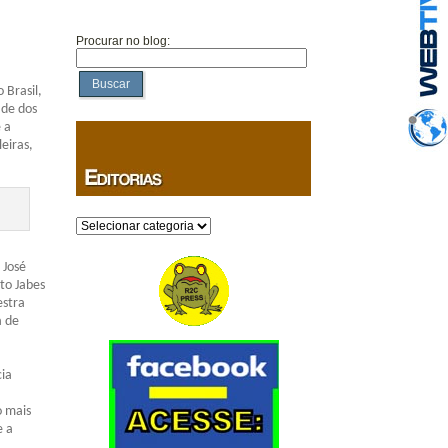
Procurar no blog:
Buscar
 Brasil,
ade dos
 a
eiras,
Categorias
 José
ito Jabes
estra
a de
cia
o mais
e a