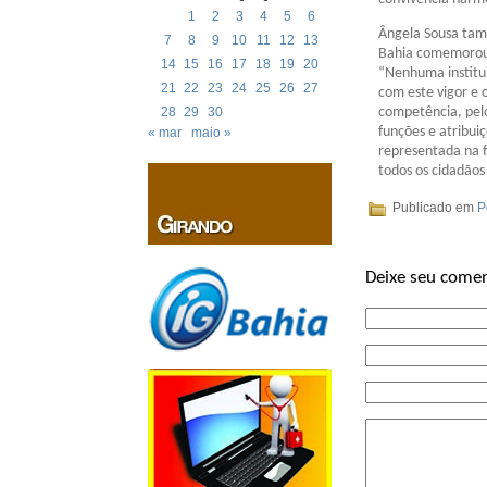
1
2
3
4
5
6
Ângela Sousa tamb
7
8
9
10
11
12
13
Bahia comemorou 
14
15
16
17
18
19
20
“Nenhuma institui
21
22
23
24
25
26
27
com este vigor e 
competência, pelo
28
29
30
funções e atribui
« mar
maio »
representada na f
todos os cidadãos 
Publicado em
P
Deixe seu comen