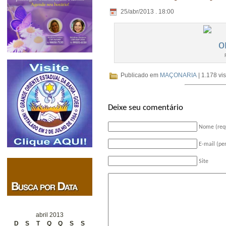
25/abr/2013 . 18:00
Publicado em
MAÇONARIA
| 1.178 vi
Deixe seu comentário
Nome (req
E-mail (pe
Site
abril 2013
D
S
T
Q
Q
S
S