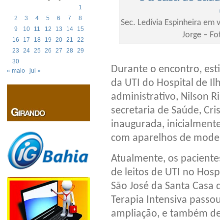
1
2
3
4
5
6
7
8
Sec. Ledívia Espinheira em v
9
10
11
12
13
14
15
Jorge – Fo
16
17
18
19
20
21
22
23
24
25
26
27
28
29
30
Durante o encontro, est
« maio
jul »
da UTI do Hospital de I
administrativo, Nilson R
secretaria de Saúde, Cri
inaugurada, inicialmente
com aparelhos de moder
Atualmente, os pacient
de leitos de UTI no Hospi
São José da Santa Casa 
Terapia Intensiva passo
ampliação, e também de