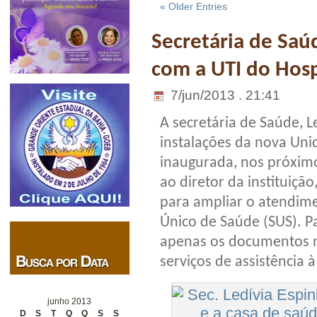
« Older Entries
Secretária de Sa
com a UTI do Hosp
7/jun/2013 . 21:41
A secretária de Saúde, Le
instalações da nova Uni
inaugurada, nos próximos
ao diretor da instituição
para ampliar o atendim
Único de Saúde (SUS). Pa
apenas os documentos n
serviços de assistência 
junho 2013
D
S
T
Q
Q
S
S