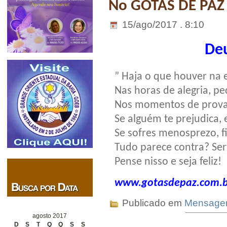
No GOTAS DE PAZ
15/ago/2017 . 8:10
Deu
” Haja o que houver na 
Nas horas de alegria, pe
Nos momentos de prova,
Se alguém te prejudica, 
Se sofres menosprezo, f
Tudo parece contra? Ser
Pense nisso e seja feliz!
www.gotasdepaz.com.b
Publicado em
Mensag
agosto 2017
D
S
T
Q
Q
S
S