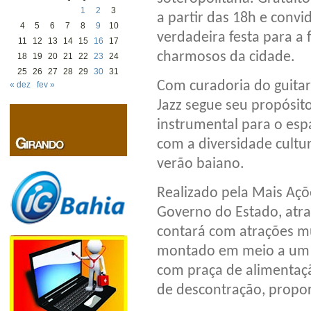
1
2
3
a partir das 18h e conv
4
5
6
7
8
9
10
verdadeira festa para a
11
12
13
14
15
16
17
charmosos da cidade.
18
19
20
21
22
23
24
25
26
27
28
29
30
31
Com curadoria do guitarr
« dez
fev »
Jazz segue seu propósito
instrumental para o esp
com a diversidade cultur
verão baiano.
Realizado pela Mais Açõ
Governo do Estado, atrav
contará com atrações m
montado em meio a um a
com praça de alimentaçã
de descontração, propor