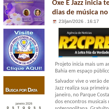
Oxe É Jazz inicia
dias de música no
23/jan/2026 . 16:17
Projeto inicia mais um 
Bahia em espaço públic
Salvador vive o verão d
Jazz realiza sua primeir
janeiro, no Parque Cost
dos encontros musicais 
janeiro 2026
soteropolitana. Gratuito
D
S
T
Q
Q
S
S