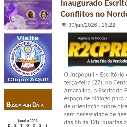
Inaugurado Escrit
Conflitos no Nord
30/jan/2026 . 16:22
O Juspopuli – Escritóri
terça-feira (27), no Cen
Amaralina, o Escritório 
espaço de diálogo para 
de orientação sobre dire
sem necessidade de agen
janeiro 2026
das 8h às 12h; quartas d
D
S
T
Q
Q
S
S