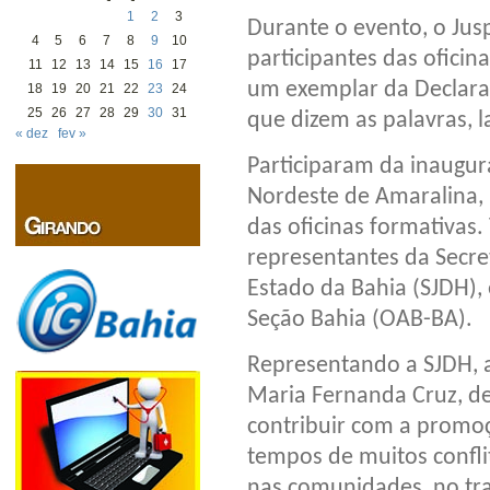
1
2
3
Durante o evento, o Jusp
4
5
6
7
8
9
10
participantes das ofic
11
12
13
14
15
16
17
um exemplar da Declara
18
19
20
21
22
23
24
25
26
27
28
29
30
31
que dizem as palavras, 
« dez
fev »
Participaram da inaug
Nordeste de Amaralina, 
das oficinas formativas
representantes da Secre
Estado da Bahia (SJDH),
Seção Bahia (OAB-BA).
Representando a SJDH, 
Maria Fernanda Cruz, de
contribuir com a promoç
tempos de muitos conflit
nas comunidades, no tra