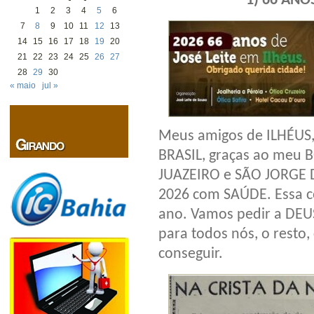
1) 66 ANO
1
2
3
4
5
6
7
8
9
10
11
12
13
14
15
16
17
18
19
20
21
22
23
24
25
26
27
28
29
30
« maio
jul »
Meus amigos de ILHÉUS
BRASIL, graças ao meu
JUAZEIRO e SÃO JORGE 
2026 com SAÚDE. Essa c
ano. Vamos pedir a DE
para todos nós, o rest
conseguir.