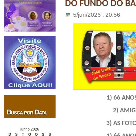
DO FUNDO DO BAÚ
5/jun/2026 . 20:56
1) 66 ANO
2) AMIG
3) AS FOT
junho 2026
D
S
T
Q
Q
S
S