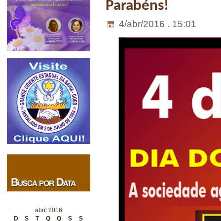
Parabéns!
4/abr/2016 . 15:01
abril 2016
D
S
T
Q
Q
S
S