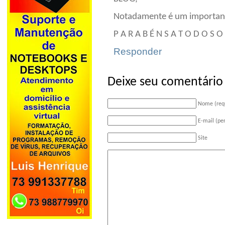
Notadamente é um important
P A R A B É N S A T O D O S O 
Responder
Deixe seu comentário
Nome (req
E-mail (pe
Site