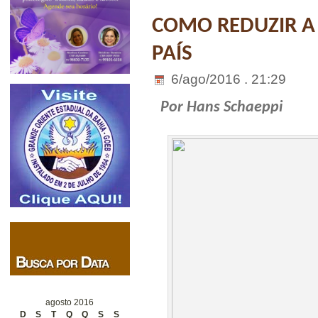
COMO REDUZIR A
PAÍS
6/ago/2016 . 21:29
Por Hans Schaeppi
agosto 2016
D
S
T
Q
Q
S
S