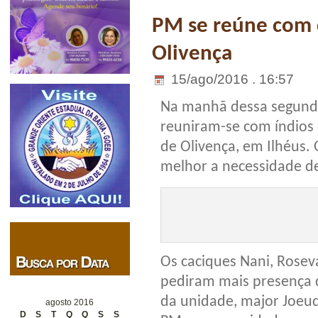
PM se reúne com
Olivença
15/ago/2016 . 16:57
Na manhã dessa segunda-
reuniram-se com índios
de Olivença, em Ilhéus. 
melhor a necessidade de
Os caciques Nani, Rose
pediram mais presença
da unidade, major
Joeud
agosto 2016
D
S
T
Q
Q
S
S