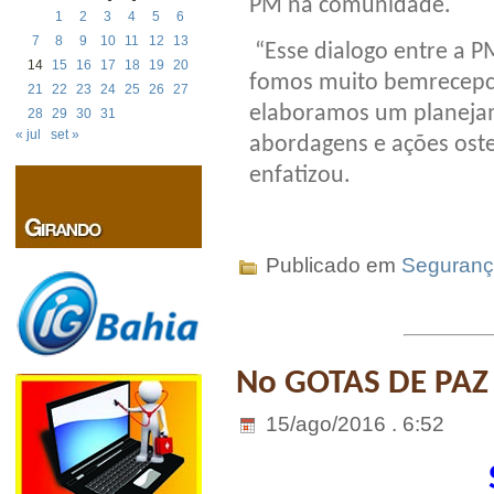
PM na comunidade.
1
2
3
4
5
6
7
8
9
10
11
12
13
“Esse dialogo entre a 
14
15
16
17
18
19
20
fomos muito bem
recepc
21
22
23
24
25
26
27
elaboramos um planeja
28
29
30
31
« jul
set »
abordagens e ações oste
enfatizou.
Publicado em
Seguran
No GOTAS DE PAZ
15/ago/2016 . 6:52