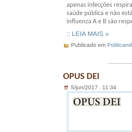
apenas infecções respir
saúde pública e não est
influenza A e B são res
:: LEIA MAIS »
Publicado em
Politican
OPUS DEI
5/jun/2017 . 11:34