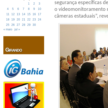
segurança específicas 
1
2
3
o videomonitoramento m
4
5
6
7
8
9
10
11
12
13
14
15
16
17
câmeras estaduais”, reve
18
19
20
21
22
23
24
25
26
27
28
29
30
« maio
jul »