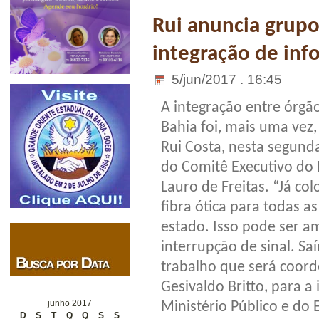
Rui anuncia grupo
integração de inf
5/jun/2017 . 16:45
A integração entre órgã
Bahia foi, mais uma vez
Rui Costa, nesta segunda
do Comitê Executivo do 
Lauro de Freitas. “Já c
fibra ótica para todas a
estado. Isso pode ser a
interrupção de sinal. S
trabalho que será coor
Gesivaldo Britto, para a
junho 2017
Ministério Público e do
D
S
T
Q
Q
S
S