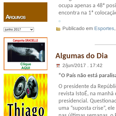
ocupa apenas a 48ª posiç
encontra na 1ª colocaçã
Publicado em
Esportes
Arquivos
Algumas do Dia
2/jun/2017 . 17:42
“O País não está parali
O presidente da Repúbli
revista IstoÉ, na manhã 
presidencial. Questiona
uma “suposta crise”, ele
nas últimas semanas, o 