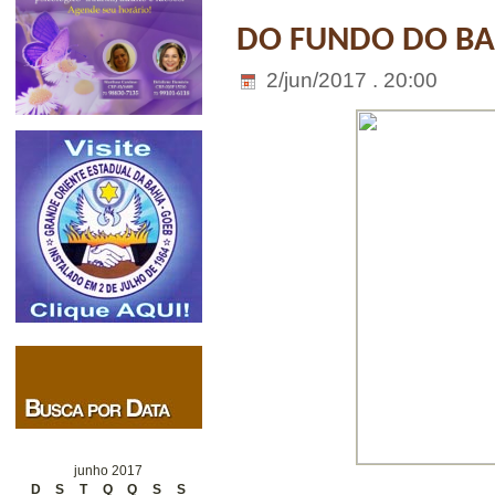
DO FUNDO DO BAÚ
2/jun/2017 . 20:00
junho 2017
D
S
T
Q
Q
S
S