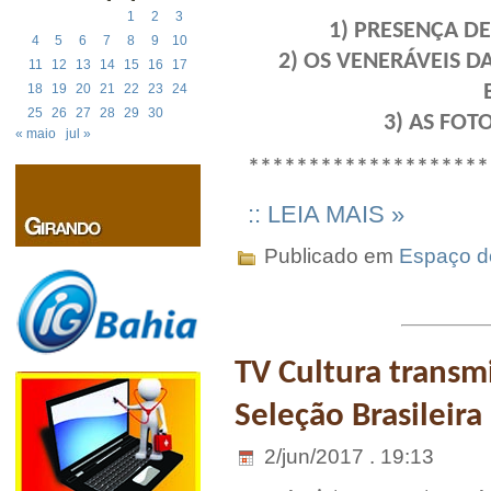
1
2
3
1) PRESENÇA DE
4
5
6
7
8
9
10
2) OS VENERÁVEIS 
11
12
13
14
15
16
17
18
19
20
21
22
23
24
25
26
27
28
29
30
3) AS FOT
« maio
jul »
********************
:: LEIA MAIS »
Publicado em
Espaço do
TV Cultura transmi
Seleção Brasileira
2/jun/2017 . 19:13