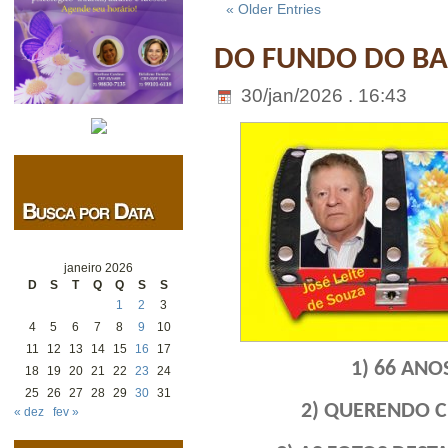
« Older Entries
DO FUNDO DO BAÚ
30/jan/2026 . 16:43
janeiro 2026
D
S
T
Q
Q
S
S
1
2
3
4
5
6
7
8
9
10
11
12
13
14
15
16
17
1) 66 ANO
18
19
20
21
22
23
24
25
26
27
28
29
30
31
2) QUERENDO C
« dez
fev »