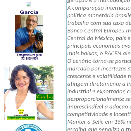
geração e a manutenção
A comparação internacio
política monetária brasil
trabalha com sua taxa de
Banco Central Europeu m
Central do México, país
principais economias ava
mais baixos, o BACEN ai
O cenário torna-se parti
marcado por incertezas g
crescente e volatilidade
atingem diretamente a ind
industrial e exportador,
desproporcionalmente sev
imprescindível a adoção
competitividade e incent
Manter a Selic em 15% nã
escolha que penaliza o tr