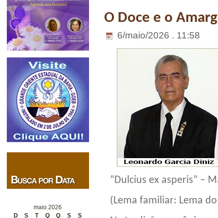
O Doce e o Amar
6/maio/2026 . 11:58
“Dulcius ex asperis” – M
(Lema familiar: Lema do
maio 2026
D
S
T
Q
Q
S
S