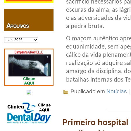
sacrifício necessários p
escuras da alma, as lág
e as adversidades da vi
a pedra bruta.
O maçom autêntico apr
Arquivos
equanimidade, sem apego
cálice da vida plenamen
realização só adquire s
amargo da disciplina, do
batalhas internas dos T
Publicado em
Notícias
Primeiro hospita