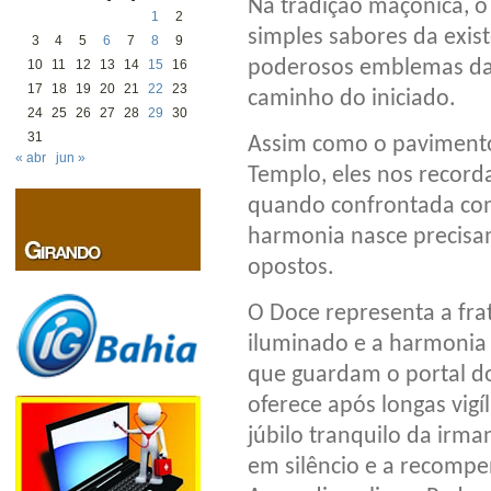
Na tradição maçônica, 
1
2
simples sabores da exis
3
4
5
6
7
8
9
poderosos emblemas da 
10
11
12
13
14
15
16
17
18
19
20
21
22
23
caminho do iniciado.
24
25
26
27
28
29
30
31
Assim como o pavimento
« abr
jun »
Templo, eles nos record
quando confrontada com
harmonia nasce precisa
opostos.
O Doce representa a fra
iluminado e a harmonia 
que guardam o portal do
oferece após longas vigí
júbilo tranquilo da irma
em silêncio e a recompe