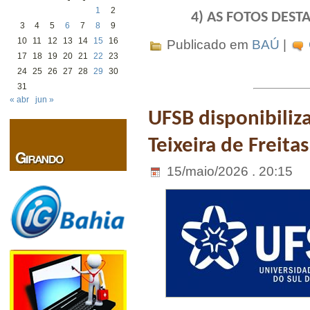
1
2
4) AS FOTOS DES
3
4
5
6
7
8
9
10
11
12
13
14
15
16
Publicado em
BAÚ
|
17
18
19
20
21
22
23
24
25
26
27
28
29
30
31
« abr
jun »
UFSB disponibiliz
Teixeira de Freitas
15/maio/2026 . 20:15