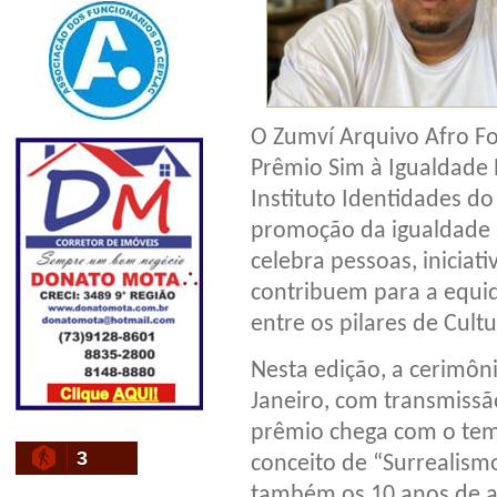
O Zumví Arquivo Afro Fot
Prêmio Sim à Igualdade R
Instituto Identidades do
promoção da igualdade r
celebra pessoas, iniciat
contribuem para a equida
entre os pilares de Cul
Nesta edição, a cerimôn
Janeiro, com transmissã
prêmio chega com o tema
3
conceito de “Surrealismo
também os 10 anos de a