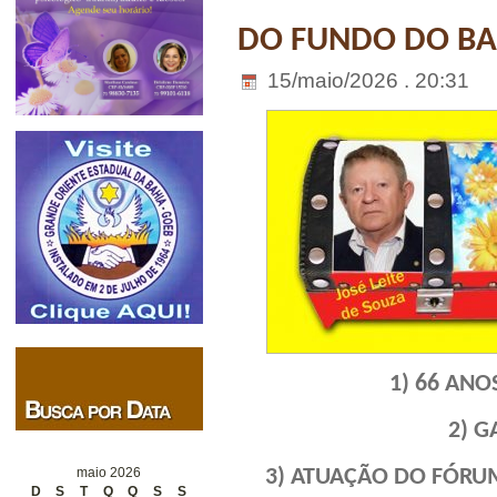
DO FUNDO DO BAÚ
15/maio/2026 . 20:31
1) 66 ANO
2) 
3) ATUAÇÃO DO FÓRU
maio 2026
D
S
T
Q
Q
S
S