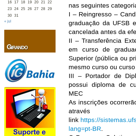
16
17
18
19
20
21
22
nas seguintes categori
23
24
25
26
27
28
29
I – Reingresso – Cand
30
31
« jul
graduação da UFSB e 
cancelada antes da efe
II – Transferência Ex
em curso de graduaç
Superior (pública ou pr
mesmo curso ou curso 
III – Portador de Di
possui diploma de c
MEC
As inscrições ocorrer
atr
link
https://sistemas.u
lang=pt-BR
.