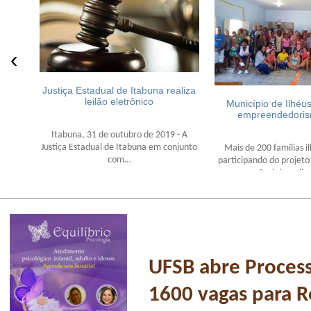
‹
Justiça Estadual de Itabuna realiza
leilão eletrônico
Município de Ilhéus
empreendedoris
Itabuna, 31 de outubro de 2019 - A
Justiça Estadual de Itabuna em conjunto
Mais de 200 famílias i
com…
participando do proje
Social, reali
UFSB abre Process
1600 vagas para R