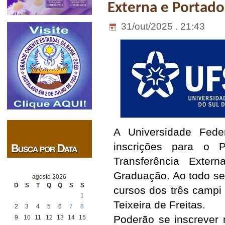
Externa e Portad
31/out/2025 . 21:43
A Universidade Fede
inscrições para o P
Transferência Exter
Graduação. Ao todo se
agosto 2026
D
S
T
Q
Q
S
S
cursos dos três campi 
1
Teixeira de Freitas.
2
3
4
5
6
7
8
Poderão se inscrever 
9
10
11
12
13
14
15