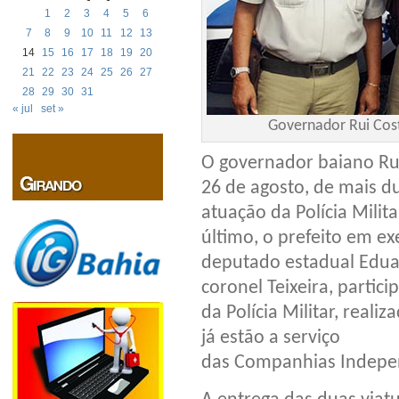
1
2
3
4
5
6
7
8
9
10
11
12
13
14
15
16
17
18
19
20
21
22
23
24
25
26
27
28
29
30
31
« jul
set »
Governador Rui Cost
O governador baiano Rui 
26 de agosto, de mais du
atuação da Polícia Milit
último, o prefeito em ex
deputado estadual Eduar
coronel Teixeira, partic
da Polícia Militar, real
já estão a serviço
das Companhias Independ