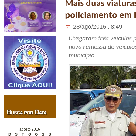
Mais duas viatura
policiamento em 
28/ago/2016 . 8:49
Chegaram três veículos p
nova remessa de veículo
município
agosto 2016
D
S
T
Q
Q
S
S