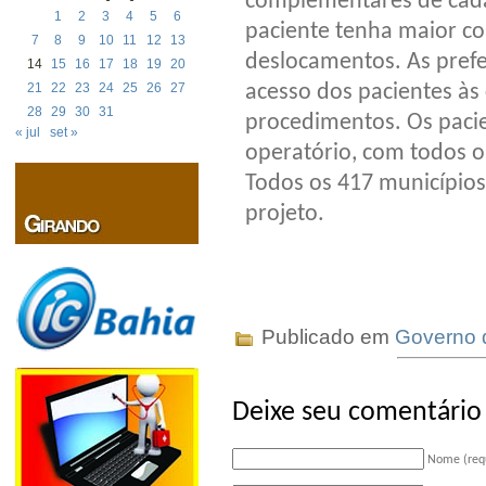
complementares de cada 
1
2
3
4
5
6
paciente tenha maior c
7
8
9
10
11
12
13
deslocamentos. As prefe
14
15
16
17
18
19
20
acesso dos pacientes às
21
22
23
24
25
26
27
28
29
30
31
procedimentos. Os paci
« jul
set »
operatório, com todos 
Todos os 417 município
projeto.
Publicado em
Governo 
Deixe seu comentário
Nome (req