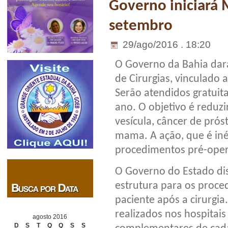
Governo iniciará 
setembro
29/ago/2016 . 18:20
O Governo da Bahia dará
de Cirurgias, vinculado
Serão atendidos gratui
ano. O objetivo é reduzir
vesícula, câncer de prós
mama. A ação, que é iné
procedimentos pré-oper
O Governo do Estado dis
estrutura para os pro
paciente após a cirurgi
realizados nos hospitais
agosto 2016
D
S
T
Q
Q
S
S