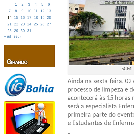
1
2
3
4
5
6
7
8
9
10
11
12
13
14
15
16
17
18
19
20
21
22
23
24
25
26
27
28
29
30
31
« jul
set »
SCMI 
Ainda na sexta-feira, 02
processo de limpeza e d
acontecerá às 15 horas n
será a especialista Enfer
primeira parte do evento
e Estudantes de Enferm