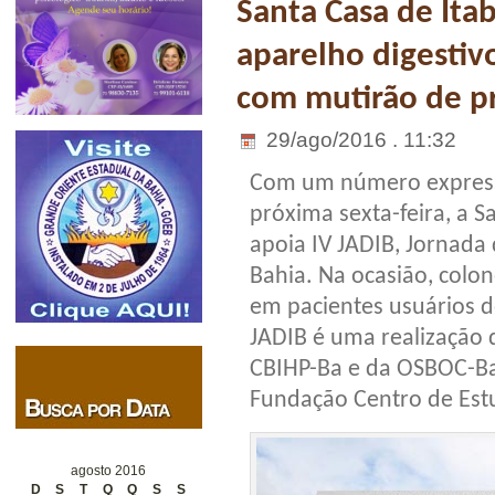
Santa Casa de Ita
aparelho digestiv
com mutirão de p
29/ago/2016 . 11:32
Com um número expressi
próxima sexta-feira, a S
apoia IV JADIB, Jornada 
Bahia. Na ocasião, colo
em pacientes usuários d
JADIB é uma realização
CBIHP-Ba e da OSBOC-Ba
Fundação Centro de Est
agosto 2016
D
S
T
Q
Q
S
S