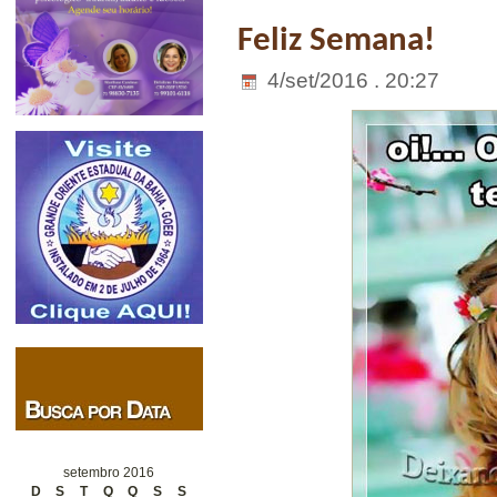
Feliz Semana!
4/set/2016 . 20:27
setembro 2016
D
S
T
Q
Q
S
S