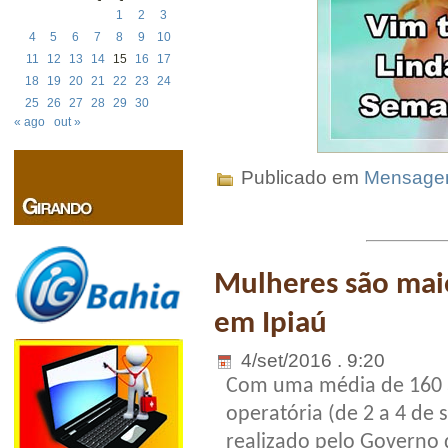
1
2
3
4
5
6
7
8
9
10
11
12
13
14
15
16
17
18
19
20
21
22
23
24
25
26
27
28
29
30
« ago
out »
Publicado em
Mensag
Mulheres são maio
em Ipiaú
4/set/2016 . 9:20
Com uma média de 160 a
operatória (de 2 a 4 de 
realizado pelo Governo 