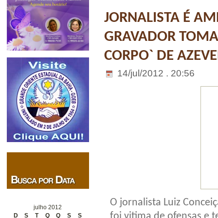
JORNALISTA É A
GRAVADOR TOMA
CORPO` DE AZEV
14/jul/2012 . 20:56
O jornalista Luiz Concei
julho 2012
foi vitima de ofensas e
D
S
T
Q
Q
S
S