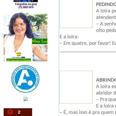
PEDINDO
A loira p
atendent
– A senh
oito ped
E a loira:
– Em quatro, por favor! E
_____________________
ABRINDO
A loira 
abridor d
– Pra que
E a loira
2
– É, mas isso é pra quem 