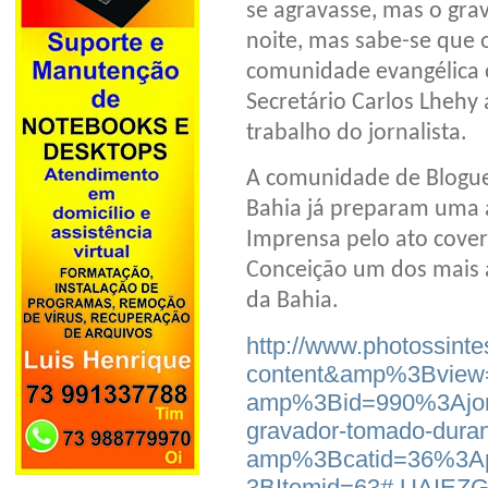
se agravasse, mas o grav
noite, mas sabe-se que 
comunidade evangélica o
Secretário Carlos Lheh
trabalho do jornalista.
A comunidade de Bloguei
Bahia já preparam uma 
Imprensa pelo ato cover
Conceição um dos mais an
da Bahia.
http://www.photossinte
content&amp%3Bview=
amp%3Bid=990%3Ajorn
gravador-tomado-duran
amp%3Bcatid=36%3Ap
3BItemid=63#.UAIEZG