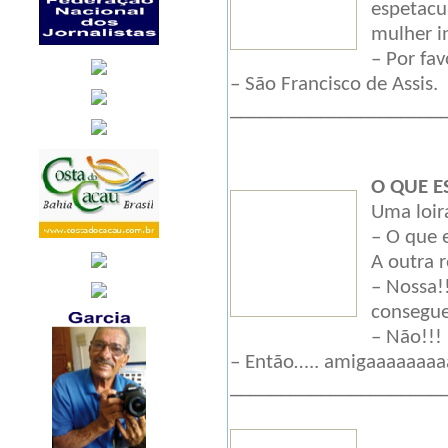
espetacu
mulher i
– Por fav
– São Francisco de Assis.
_____________________
O QUE E
Uma loir
– O que 
A outra 
– Nossa!
consegue
– Não!!!
– Então….. amigaaaaaaa
_____________________