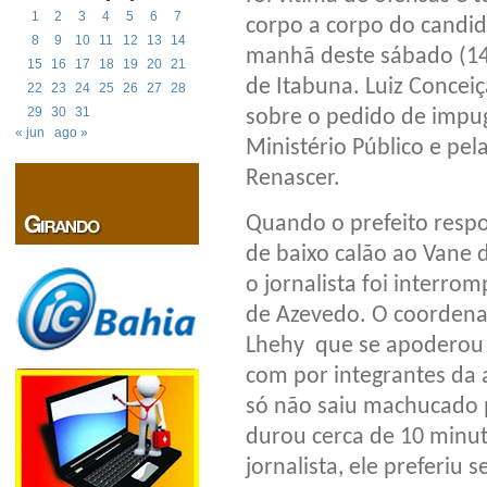
1
2
3
4
5
6
7
corpo a corpo do candid
8
9
10
11
12
13
14
manhã deste sábado (14
15
16
17
18
19
20
21
de Itabuna. Luiz Concei
22
23
24
25
26
27
28
29
30
31
sobre o pedido de impug
« jun
ago »
Ministério Público e pe
Renascer.
Quando o prefeito respo
de baixo calão ao Vane 
o jornalista foi interr
de Azevedo. O coordenad
Lhehy que se apoderou 
com por integrantes da 
só não saiu machucado p
durou cerca de 10 minut
jornalista, ele preferiu s