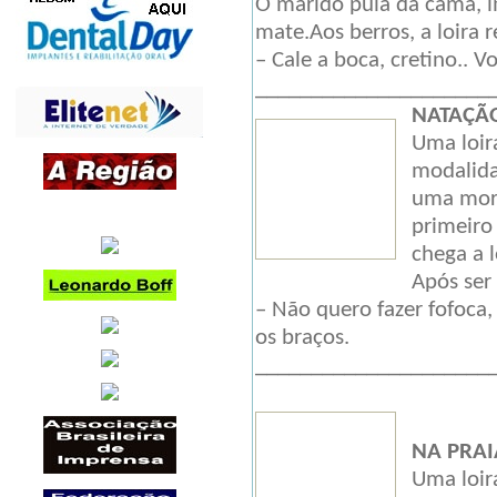
O marido pula da cama, i
mate.Aos berros, a loira 
– Cale a boca, cretino.. V
_____________________
NATAÇÃ
Uma loir
modalida
uma mor
primeiro
chega a 
Após ser
– Não quero fazer fofoca
os braços.
_____________________
NA PRAI
Uma loir