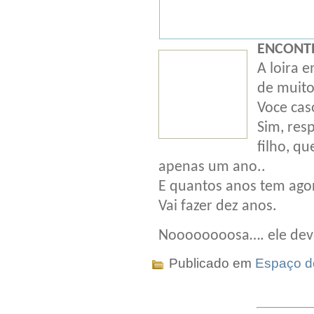
ENCONT
A loira 
de muito
Voce cas
Sim, res
filho, q
apenas um ano..
E quantos anos tem agor
Vai fazer dez anos.
Noooooooosa…. ele deve
Publicado em
Espaço do