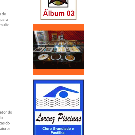
s de
 para
 muito
retor do
io
tas do
aiores