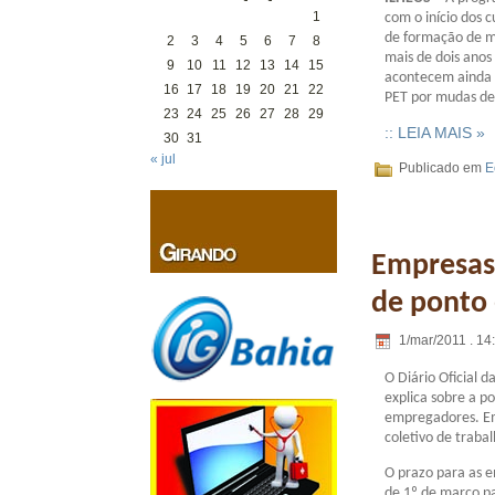
1
com o início dos 
de formação de mo
2
3
4
5
6
7
8
mais de dois anos
9
10
11
12
13
14
15
acontecem ainda u
16
17
18
19
20
21
22
PET por mudas de 
23
24
25
26
27
28
29
:: LEIA MAIS »
30
31
« jul
Publicado em
E
Empresas 
de ponto 
1/mar/2011 . 14
O Diário Oficial 
explica sobre a p
empregadores. Em 
coletivo de trabal
O prazo para as e
de 1º de março p