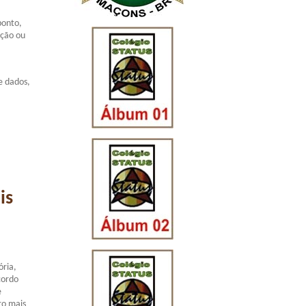
ponto,
ação ou
e dados,
is
ória,
cordo
e
ro mais