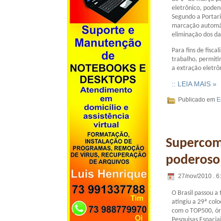
eletrônico, pode
Segundo a Portari
marcação automát
eliminação dos d
Para fins de fisca
trabalho, permiti
a extração eletrô
:: LEIA MAIS »
Publicado em
E
Supercomp
poderoso
27/nov/2010 . 6
O Brasil passou a 
atingiu a 29ª col
com o TOP500, órg
Pesquisas Espacia