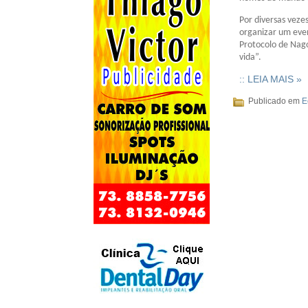
Por diversas veze
organizar um eve
Protocolo de Nago
vida”.
:: LEIA MAIS »
Publicado em
E