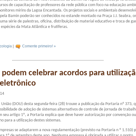
cursos de capacitação de professores da rede pública com foco na educação ambi
nitores mirins da Lagoa Encantada. Os projetos sociais e ambientais desenvolv
 pela Bamin poderão ser conhecidos no estande montado na Praça J.J. Seabra, o
ma série de palestras, oficina, distribuição de material educativo e troca de ga
espécies da Mata Atlântica e frutíferas.
cologia
|
Comente primeiro! »
podem celebrar acordos para utilizaç
eletrônico
:14
da União (DOU) desta segunda-feira (28) trouxe a publicação da Portaria nº 373, 
ossibilidade de adoção de sistemas alternativos de controle de jornada de trabalh
seu artigo 1º, a Portaria explica que deve haver autorização por convenção o
ho para a utilização destes sistemas.
mpresas se adaptarem a nova regulamentação (previsto na Portaria n º 1.510) 
ara 1º de setembro deste ano. Nenhuma empresa é obrigada a utilizar o ponto