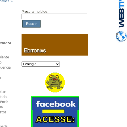
tries »
Procurar no blog:
Buscar
atureza
biente
o
Categorias
luência
o
itos
tido,
iência
sa
etos
ipada