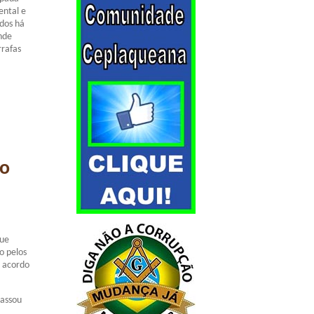
ental e
idos há
nde
rrafas
ão
que
o pelos
u acordo
passou