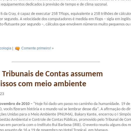
 equipamentos dedicados à previsão de tempo e de clima sazonal.
 da Cray, é capaz de executar 258 TFlops, equivalente a 258 trilhões de cálculo
or segundo. A velocidade dos computadores é medida em Flops – sigla em inglês
to-flutuante por segundo –, cálculos que envolvem números muito pequenos ou
cologia
|
Comente primeiro! »
, Tribunais de Contas assumem
ssos com meio ambiente
:23
ovembro de 2010 –
“Hoje foi dado um passo no caminho da humanidade. 19 de
 vocês fizeram história e o mundo vai se lembrar desse dia”. A afirmação do di
ões Unidas para o Meio Ambiente (PNUMA), Bakary Kante, encerrou o I Simpós
Gestão Ambiental e Controle de Contas Públicas, promovido pelo Tribunal de Con
s em parceria com o Instituto Rui Barbosa (IRB). O evento reuniu alguns dos m
o assunto de 16 a 19 de novembro no Hotel Tropical, em Manaus.