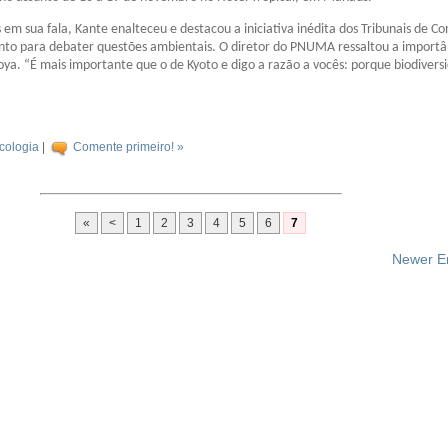
s em sua fala, Kante enalteceu e destacou a iniciativa inédita dos Tribunais de C
nto para debater questões ambientais. O diretor do PNUMA ressaltou a importâ
ya. “É mais importante que o de Kyoto e digo a razão a vocês: porque biodivers
cologia
|
Comente primeiro! »
«
<
1
2
3
4
5
6
7
Newer En