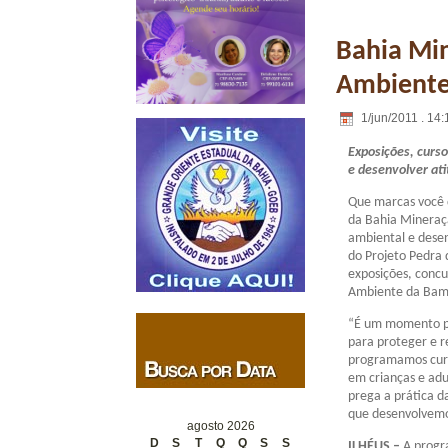
Bahia Mi
Ambiente 
1/jun/2011 . 14:
Exposições, curso
e desenvolver ati
Que marcas você 
da Bahia Mineraç
ambiental e desen
do Projeto Pedra d
exposições, concu
Ambiente da Bami
“É um momento par
para proteger e r
programamos curso
em crianças e adu
prega a prática d
que desenvolvemo
agosto 2026
D
S
T
Q
Q
S
S
ILHÉUS –
A progr