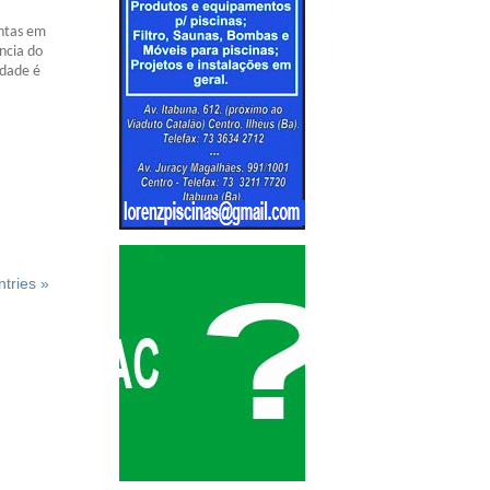
ontas em
ncia do
idade é
tries »