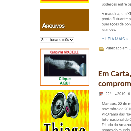
poderoso entre os
A máquina, um XT6
ponto-flutuante p
operações de pon
grandes.
:: LEIA MAIS »
Arquivos
Publicado em
E
Em Carta
compromi
22/nov/2010 . 9
Manaus, 22 de n
novembro de 2010,
Programa das Naç
Internacional de 
Estado do Amazona
nomes do mundo n