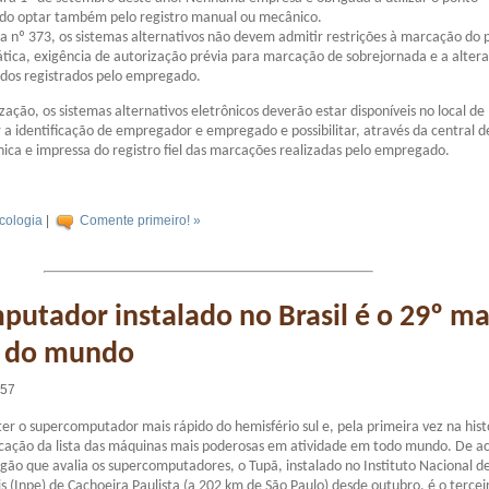
ndo optar também pelo registro manual ou mecânico.
a nº 373, os sistemas alternativos não devem admitir restrições à marcação do 
ica, exigência de autorização prévia para marcação de sobrejornada e a alter
ados registrados pelo empregado.
lização, os sistemas alternativos eletrônicos deverão estar disponíveis no local de
r a identificação de empregador e empregado e possibilitar, através da central d
nica e impressa do registro fiel das marcações realizadas pelo empregado.
cologia
|
Comente primeiro! »
utador instalado no Brasil é o 29º ma
 do mundo
:57
ter o supercomputador mais rápido do hemisfério sul e, pela primeira vez na hist
ocação da lista das máquinas mais poderosas em atividade em todo mundo. De a
ão que avalia os supercomputadores, o Tupã, instalado no Instituto Nacional d
is (Inpe) de Cachoeira Paulista (a 202 km de São Paulo) desde outubro, é o tercei