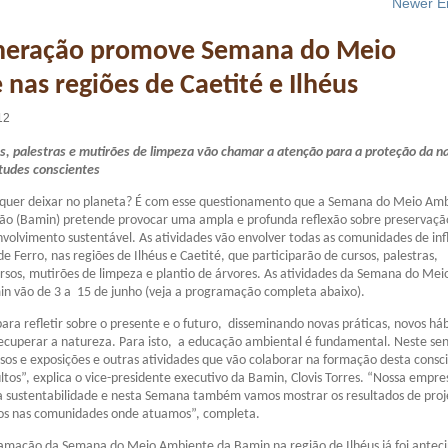
Newer En
neração promove Semana do Meio
nas regiões de Caetité e Ilhéus
12
s, palestras e mutirões de limpeza vão chamar a atenção para a proteção da n
tudes conscientes
quer deixar no planeta? É com esse questionamento que a Semana do Meio Am
ão (Bamin) pretende provocar uma ampla e profunda reflexão sobre preservaçã
volvimento sustentável. As atividades vão envolver todas as comunidades de inf
e Ferro, nas regiões de Ilhéus e Caetité, que participarão de cursos, palestras,
rsos, mutirões de limpeza e plantio de árvores. As atividades da Semana do Mei
n vão de 3 a 15 de junho (veja a programação completa abaixo).
a refletir sobre o presente e o futuro, disseminando novas práticas, novos háb
ecuperar a natureza. Para isto, a educação ambiental é fundamental. Neste sen
s e exposições e outras atividades que vão colaborar na formação desta consc
ltos”, explica o vice-presidente executivo da Bamin, Clovis Torres. “Nossa empre
a sustentabilidade e nesta Semana também vamos mostrar os resultados de proj
s nas comunidades onde atuamos”, completa.
amação da Semana do Meio Ambiente da Bamin na região de Ilhéus já foi antec