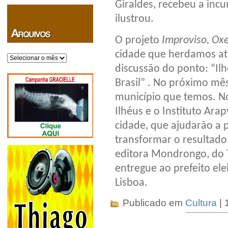
Giraldes, recebeu a incu
ilustrou.
O projeto
Improviso, Ox
cidade que herdamos até
Arquivos
discussão do ponto: “Il
Brasil” . No próximo mê
município que temos. No
Ilhéus e o Instituto Ara
cidade, que ajudarão a p
transformar o resultado
editora Mondrongo, do T
entregue ao prefeito el
Lisboa.
Publicado em
Cultura
| 