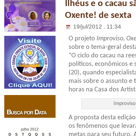
Ilhéus e o cacau 
Oxente! de sexta
19/jul/2012 . 11:34
O projeto
Improviso, Ox
sobre o tema-geral desta
“O ciclo do cacau na ree
políticos, econômicos e 
(20), quando especialis
mais sobre o assunto e 
horas na Casa dos Artist
Improviso,
A proposta desta ediçã
os fenômenos que levara
julho 2012
metas para seu futuro. A 
D
S
T
Q
Q
S
S