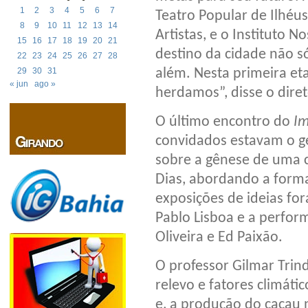
1
2
3
4
5
6
7
Teatro Popular de Ilhéus
8
9
10
11
12
13
14
Artistas, e o Instituto N
15
16
17
18
19
20
21
destino da cidade não s
22
23
24
25
26
27
28
além. Nesta primeira et
29
30
31
« jun
ago »
herdamos”, disse o dire
O último encontro do
Im
convidados estavam o ge
sobre a gênese de uma c
Dias, abordando a forma
exposições de ideias fo
Pablo Lisboa e a perfor
Oliveira e Ed Paixão.
O professor Gilmar Trin
relevo e fatores climáti
e, a produção do cacau 