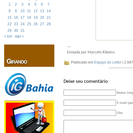
1
2
3
4
5
6
7
8
9
10
11
12
13
14
15
16
17
18
19
20
21
22
23
24
25
26
27
28
29
30
31
« jun
ago »
—
Enviada por Marcelo Ribeiro.
Publicado em
Espaço do Leitor
| 2.087
Deixe seu comentário
Nome (req
E-mail (pe
Site