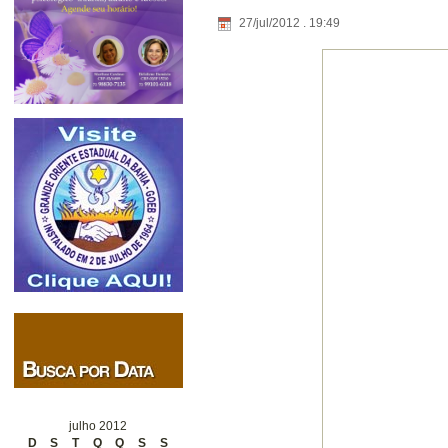
27/jul/2012 . 19:49
julho 2012
D
S
T
Q
Q
S
S