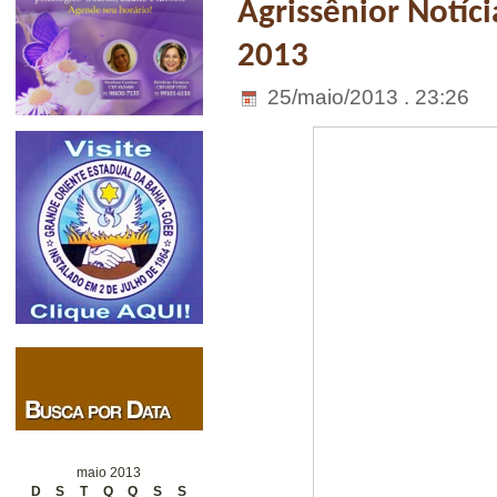
Agrissênior Notíci
2013
25/maio/2013 . 23:26
maio 2013
D
S
T
Q
Q
S
S